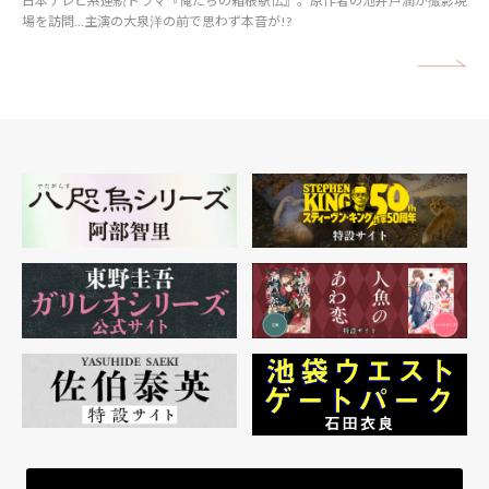
日本テレビ系連続ドラマ『俺たちの箱根駅伝』。原作者の池井戸潤が撮影現
場を訪問…主演の大泉洋の前で思わず本音が!?
矢