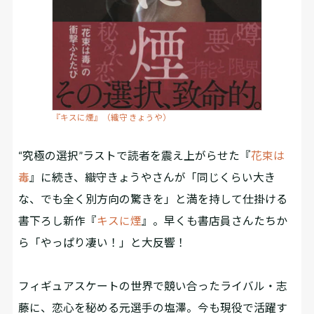
『キスに煙』（織守 きょうや）
“究極の選択”ラストで読者を震え上がらせた『
花束は
毒
』に続き、織守きょうやさんが「同じくらい大き
な、でも全く別方向の驚きを」と満を持して仕掛ける
書下ろし新作『
キスに煙
』。早くも書店員さんたちか
ら「やっぱり凄い！」と大反響！
フィギュアスケートの世界で競い合ったライバル・志
藤に、恋心を秘める元選手の塩澤。今も現役で活躍す