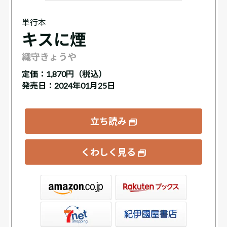
単行本
キスに煙
織守きょうや
定価：
1,870円（税込）
発売日：2024年01月25日
立ち読み
くわしく見る
ックス
屋書店ウェブストア