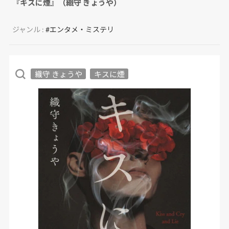
『キスに煙』（織守 きょうや）
ジャンル :
#エンタメ・ミステリ
織守 きょうや
キスに煙