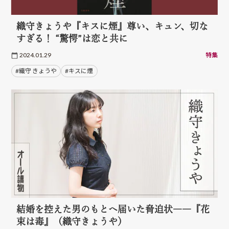
織守きょうや『キスに煙』尊い、キュン、切な
すぎる！ “驚愕”は恋と共に
2024.01.29
特集
#織守 きょうや
#キスに煙
結婚を控えた男のもとへ届いた脅迫状――『花
束は毒』（織守きょうや）