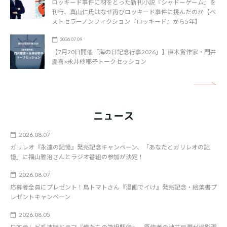
ロッキード事件に材をとった新刊小説『シャドーゲーム』を
刊行、真山仁氏はなぜ再びロッキード事件に挑んだのか【ベ
ストセラーノンフィクション『ロッキード』から5年】
2026.07.09
【7月20日開催「海の日記念行事2026」】直木賞作家・門井
慶喜×永井紗耶子トークセッション
矢
ニュース
2026.08.07
ガリレオ『永遠の記憶』発売記念キャンペーン、「あなたとガリレオの記
憶」に福山雅治さんとラジオ番組の参加が決定！
2026.08.07
応募者全員にプレゼント！鳥トマトさん『漫画でイけ』発売記念・絵葉書プ
レゼントキャンペーン
2026.08.05