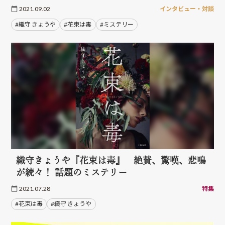
2021.09.02
インタビュー・対談
#織守 きょうや
#花束は毒
#ミステリー
織守きょうや『花束は毒』 絶賛、驚嘆、悲鳴
が続々！ 話題のミステリー
2021.07.28
特集
#花束は毒
#織守 きょうや