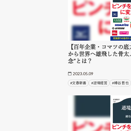
【百年企業・コマツの底
から世界へ雄飛した骨太
念”とは？
2023.05.09
#文春新書
#逆境経営
#樽谷 哲也