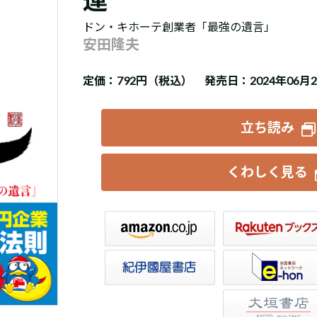
ドン・キホーテ創業者「最強の遺言」
安田隆夫
定価：
792円（税込）
発売日：2024年06月
立ち読み
くわしく見る
楽天ブックス
セブンネット
トア
e-hon
HonyaClub
大垣書店