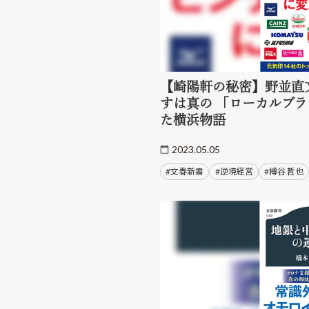
【崎陽軒の秘密】野並直
すは真の 「ローカルブ
た横浜物語
2023.05.05
#文春新書
#逆境経営
#樽谷 哲也