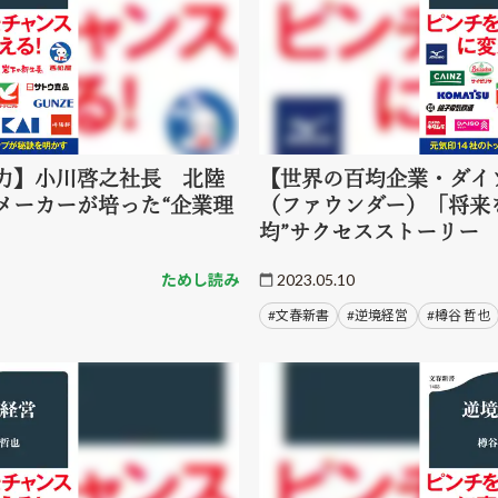
力】小川啓之社長 北陸
【世界の百均企業・ダイ
メーカーが培った“企業理
（ファウンダー）「将来を
均”サクセスストーリー
ためし読み
2023.05.10
#文春新書
#逆境経営
#樽谷 哲也