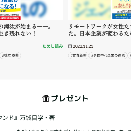
の淘汰が始まる――。
リモートワークが女性た
生き残れない！
た。日本企業が変わるた
ためし読み
2022.11.21
#橋本 卓典
#文春新書
#男性中心企業の終焉
プレゼント
ウンド』万城目学・著