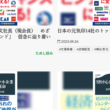
文社長（現会長） めざ
日本の元気印14社のト
ランド」 信念に辿り着い
2023.04.26
#文春新書
#逆境経営
#樽谷 哲也
ためし読み