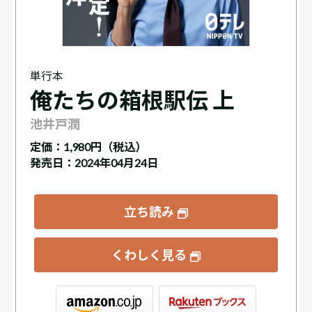
単行本
俺たちの箱根駅伝 上
池井戸潤
定価：
1,980円（税込）
発売日：2024年04月24日
立ち読み
くわしく見る
ックス