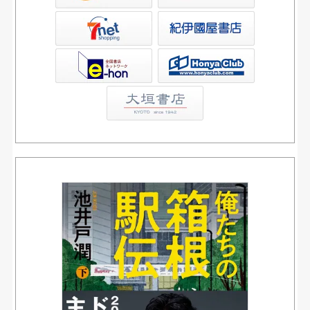
屋書店ウェブストア
Club