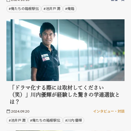
#俺たちの箱根駅伝
#池井戸 潤
#俺箱
「ドラマ化する際には取材してください
（笑）」川内優輝が経験した驚きの学連選抜と
は？
2024.09.20
インタビュー・対談
#池井戸 潤
#俺たちの箱根駅伝
#川内 優輝