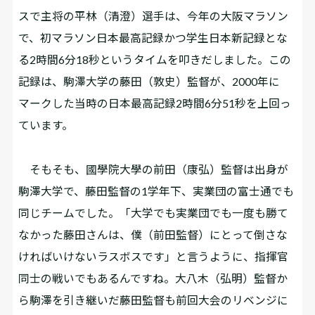
スで主将の平林（清澄）選手は、今年の大阪マラソン
で、初マラソン日本最高記録かつ学生日本新記録とな
る2時間6分18秒というタイムを叩きだしました。この
記録は、駒澤大学の藤田（敦史）監督が、2000年に
マークした当時の日本最高記録2時間6分51秒を上回っ
ています。
そもそも、國學院大學の前田（康弘）監督は出身が
駒澤大学で、藤田監督の1学年下、実業団の富士通でも
同じチームでした。「大学でも実業団でも一度も勝て
なかった藤田さんは、僕（前田監督）にとって倒さな
ければいけないラスボスです」と言うように、指揮官
同士の戦いでもあるんですね。大八木（弘明）監督か
ら駒澤を引き継いだ藤田監督も前回大会のリベンジに