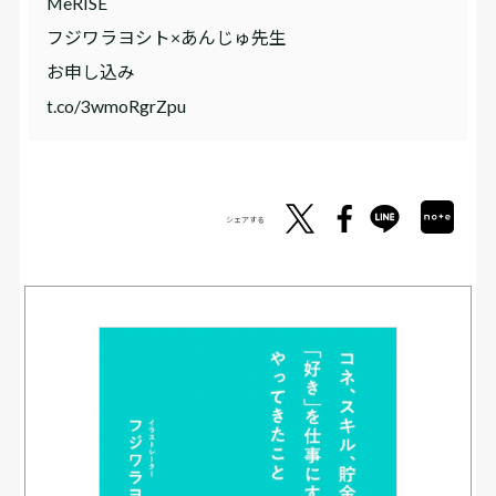
MeRISE
フジワラヨシト×あんじゅ先生
お申し込み
t.co/3wmoRgrZpu
シェアする