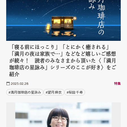
「寝る前にほっこり」「とにかく癒される」
「満月の夜は家族で…」などなど嬉しいご感想
が続々！ 読者のみなさまから頂いた〈「満月
珈琲店の星詠み」シリーズのここが好き〉をご
紹介
2025.02.28
特集
#満月珈琲店の星詠み
#望月 麻衣
#桜田 千尋