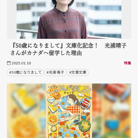
『50歳になりまして』文庫化記念！ 光浦靖子
さんがカナダへ留学した理由
2025.01.10
特集
#50歳になりまして
#光浦 靖子
#文春文庫