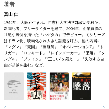
著者
真山 仁
1962年、大阪府生まれ。同志社大学法学部政治学科卒。
新聞記者、フリーライターを経て、2004年、企業買収の
壮絶な裏側を描いた『ハゲタカ』でデビュー。同シリーズ
はドラマ化、映画化され大きな話題を呼ぶ。他の著書に
『マグマ』『売国』『当確師』『オペレーションZ』『ト
リガー』『ロッキード』『レインメーカー』『墜落』『タ
ングル』『ブレイク』『“正しい”を疑え！』『失敗する自
由が超越を生む』など。