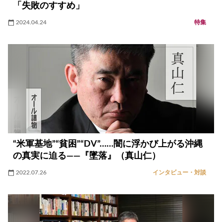
「失敗のすすめ」
2024.04.24
特集
“米軍基地”“貧困”“DV”……闇に浮かび上がる沖縄
の真実に迫る――『墜落』（真山仁）
2022.07.26
インタビュー・対談