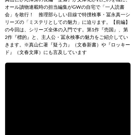
オール讀物連載時の担当編集がGWの自宅で「一人読書
会」を敢行！ 推理部らしい目線で特捜検事・冨永真一シ
リーズの「ミステリとしての魅力」に迫ります。【前編】
の今回は、シリーズ全体の入門です。第1作『売国』、第
2作『標的』と、主人公・冨永検事の魅力をご紹介してい
きます。※真山仁著『疑う力』（文春新書）や『ロッキー
ド』（文春文庫）にも言及しています