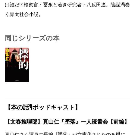
は誰だ!? 検察官・冨永と若き研究者・八反田遙。陰謀渦巻
く骨太社会小説。
同じシリーズの本
【本の話🎙ポッドキャスト】
【文春推理部】真山仁『墜落』一人読書会【前編】
真山仁さん渾身の長編『墜落』が文庫化されたのを機に、