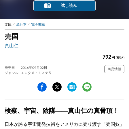
試し読み
文庫
単行本
電子書籍
売国
真山仁
792
円
(税込)
発売日
2016年09月02日
商品情報
ジャンル
エンタメ・ミステリ
検察、宇宙、陰謀――真山仁の真骨頂！
日本が誇る宇宙開発技術をアメリカに売り渡す「売国奴」