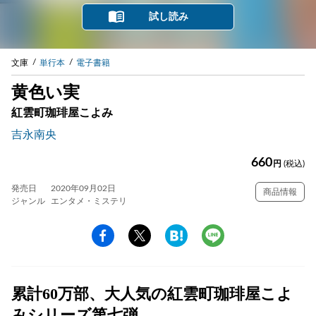
試し読み
文庫
単行本
電子書籍
黄色い実
紅雲町珈琲屋こよみ
吉永南央
660
円
(税込)
発売日
2020年09月02日
商品情報
ジャンル
エンタメ・ミステリ
累計60万部、大人気の紅雲町珈琲屋こよ
みシリーズ第七弾