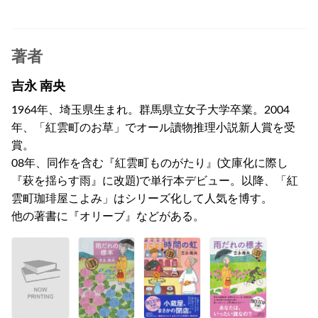
著者
吉永 南央
1964年、埼玉県生まれ。群馬県立女子大学卒業。2004
年、「紅雲町のお草」でオール讀物推理小説新人賞を受
賞。
08年、同作を含む『紅雲町ものがたり』(文庫化に際し
『萩を揺らす雨』に改題)で単行本デビュー。以降、「紅
雲町珈琲屋こよみ」はシリーズ化して人気を博す。
他の著書に『オリーブ』などがある。