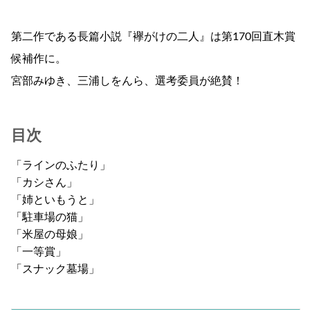
第二作である長篇小説『襷がけの二人』は第170回直木賞
候補作に。
宮部みゆき、三浦しをんら、選考委員が絶賛！
目次
「ラインのふたり」
「カシさん」
「姉といもうと」
「駐車場の猫」
「米屋の母娘」
「一等賞」
「スナック墓場」