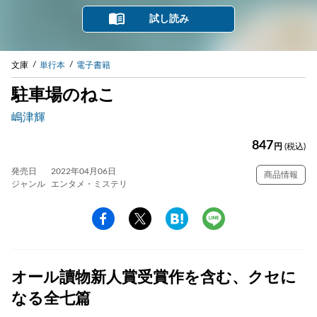
試し読み
文庫
単行本
電子書籍
駐車場のねこ
嶋津輝
847
円
(税込)
発売日
2022年04月06日
商品情報
ジャンル
エンタメ・ミステリ
オール讀物新人賞受賞作を含む、クセに
なる全七篇