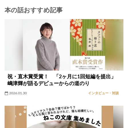
本の話おすすめ記事
祝・直木賞受賞！ 「2ヶ月に1回短編を提出」
嶋津輝が語るデビューからの道のり
2026.01.30
インタビュー・対談