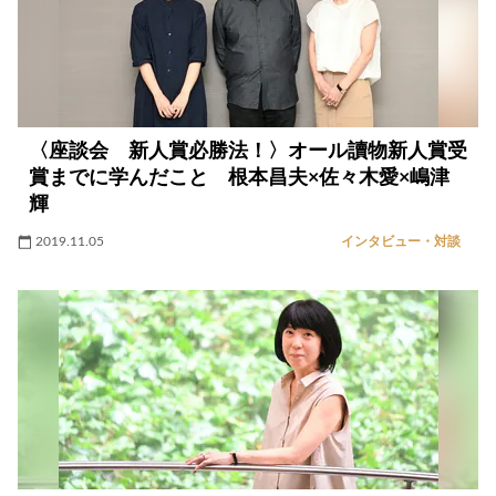
〈座談会 新人賞必勝法！〉オール讀物新人賞受
賞までに学んだこと 根本昌夫×佐々木愛×嶋津
輝
2019.11.05
インタビュー・対談