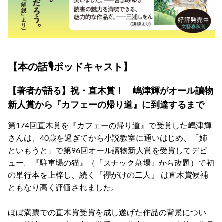
【本の話🎙ポッドキャスト】
【著者が語る】祝・直木賞！ 嶋津輝がオール讀物
新人賞から『カフェーの帰り道』に到達するまで
第174回直木賞を『カフェーの帰り道』で受賞した嶋津輝
さんは、40歳を過ぎてから小説教室に通いはじめ、「姉
といもうと」で第96回オール讀物新人賞を受賞してデビ
ュー。『駐車場の猫』（『スナック墓場』から改題）で初
の単行本を上梓し、続く『襷がけの二人』 は直木賞候補
ともなり高く評価されました。
ほぼ満票での直木賞受賞を成し遂げた作品の背景につい