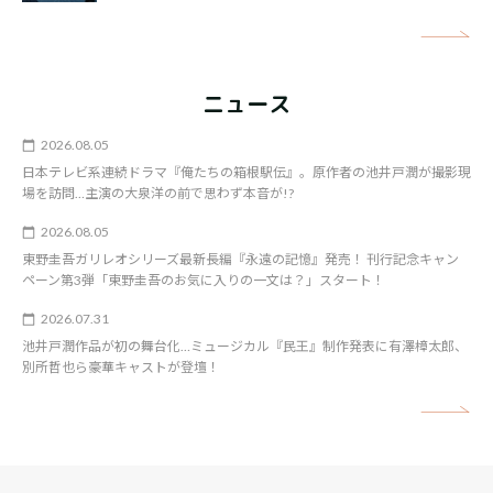
矢
ニュース
2026.08.05
日本テレビ系連続ドラマ『俺たちの箱根駅伝』。原作者の池井戸潤が撮影現
場を訪問…主演の大泉洋の前で思わず本音が!?
2026.08.05
東野圭吾ガリレオシリーズ最新長編『永遠の記憶』発売！ 刊行記念キャン
ペーン第3弾「東野圭吾のお気に入りの一文は？」スタート！
2026.07.31
池井戸潤作品が初の舞台化…ミュージカル『民王』制作発表に有澤樟太郎、
別所哲也ら豪華キャストが登壇！
矢