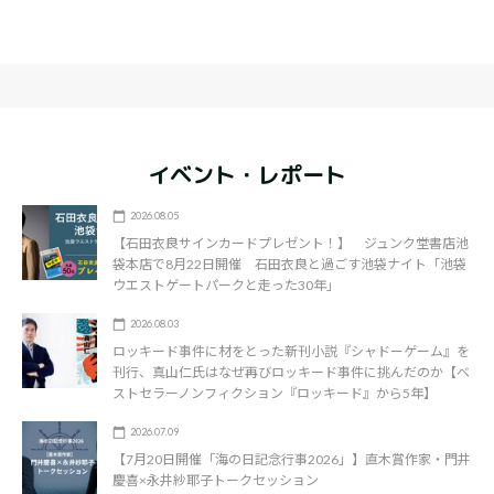
イベント・レポート
2026.08.05
【石田衣良サインカードプレゼント！】 ジュンク堂書店池
袋本店で8月22日開催 石田衣良と過ごす池袋ナイト「池袋
ウエストゲートパークと走った30年」
2026.08.03
ロッキード事件に材をとった新刊小説『シャドーゲーム』を
刊行、真山仁氏はなぜ再びロッキード事件に挑んだのか【ベ
ストセラーノンフィクション『ロッキード』から5年】
2026.07.09
【7月20日開催「海の日記念行事2026」】直木賞作家・門井
慶喜×永井紗耶子トークセッション