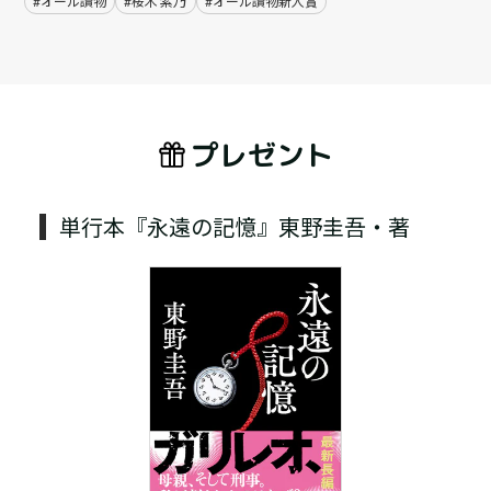
#オール讀物
#桜木 紫乃
#オール讀物新人賞
プレゼント
単行本『永遠の記憶』東野圭吾・著