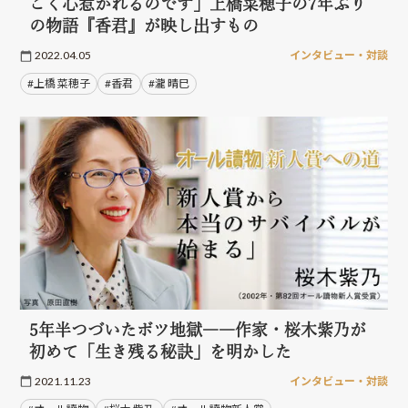
ごく心惹かれるのです」上橋菜穂子の7年ぶり
の物語『香君』が映し出すもの
2022.04.05
インタビュー・対談
#上橋 菜穂子
#香君
#瀧 晴巳
5年半つづいたボツ地獄――作家・桜木紫乃が
初めて「生き残る秘訣」を明かした
2021.11.23
インタビュー・対談