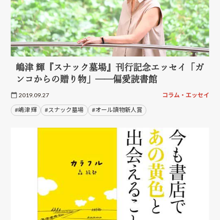
嶋津 輝『スナック墓場』刊行記念エッセイ「ガ
ンコからの贈り物」──偏愛読書館
2019.09.27
コラム・エッセイ
#嶋津 輝
#スナック墓場
#オール讀物新人賞