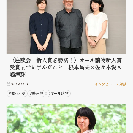
〈座談会 新人賞必勝法！〉オール讀物新人賞
受賞までに学んだこと 根本昌夫×佐々木愛×
嶋津輝
2019.11.05
インタビュー・対談
#佐々木愛
#嶋津 輝
#オール讀物