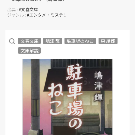
出典 :
#文春文庫
ジャンル :
#エンタメ・ミステリ
文春文庫
嶋津 輝
駐車場のねこ
森 絵都
文庫解説