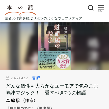
メニュー
読者と作家を結ぶリボンのようなウェブメディア
書評
2022.04.12
どんな個性も大らかなユーモアで包みこむ
嶋津マジック！ 愛すべき7つの物語
森 絵都
（作家）
『駐車場のねこ』（嶋津 輝）