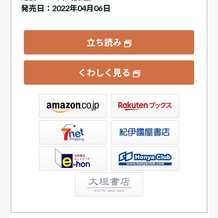
発売日：2022年04月06日
立ち読み
くわしく見る
ックス
屋書店ウェブストア
Club