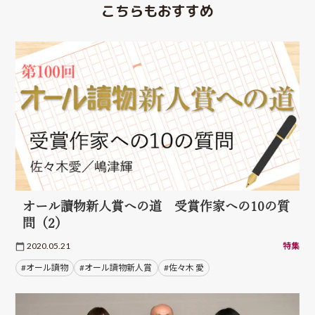
こちらもおすすめ
オール讀物新人賞への道 受賞作家への10の質
問（2）
2020.05.21
特集
#オール讀物
#オール讀物新人賞
#佐々木 愛