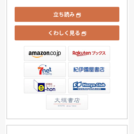
立ち読み
くわしく見る
ックス
屋書店ウェブストア
Club