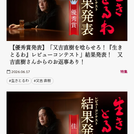
【優秀賞発表】「又吉直樹を唸らせろ！『生き
とるわ』レビューコンテスト」結果発表！ 又
吉直樹さんからのお返事あり！
2026.06.17
特集
#生きとるわ
#又吉 直樹