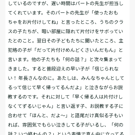
しているのですが、遅い時間はパートの先生が担当し
てくれています。そのパートの先生が「使ったおも
ちゃをお片付けしてね」と言ったところ、うちのクラ
スの子たちが、暗い部屋に隠れて片付けをサボってい
たとのこと。翌日その子どもたちに聞いたところ、主
犯格の子が「だって片付けめんどくさいんだもん」と
言います。他の子たちも「何の話？」と次々集まって
きました。すると普段迎えの早い子が「信じられな
い！ 年長さんなのに。あたしは、みんなちゃんとして
るって信じて早く帰ってるんだよ」と泣きながらお説
教するのです。それに対して「早く帰る人は片付けし
なくてずるいじゃん」と言い返す子、お説教する子に
合わせて「ほんと、だよ〜」と語尾だけ真似る子もい
れば、雰囲気でもらい泣きしてる子がいるし、「何の
話？ いつ終わんの？」という表情で真ん中に立ってる