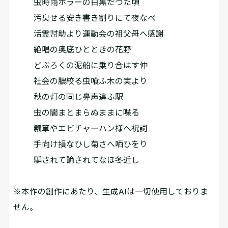
虫時雨ホラーの白黒だつた頃
汚臭せる安き書き割りにて夜なべ
活霊幇助より運動会の祖父母へ感謝
絶唱の奥底ひとときの花野
どぶろくの泥船に乗り合はす仲
社会の膿絞る虫喰ふ木の実より
秋の灯の同じ鼻声違ふ駅
虫の闇まとまらぬままに喋る
瓢箪やエビチャーハン様へ祝詞
手向け損なひし菊さへ哂ひをり
騙されて諭されてなほ冬近し
※本作の創作にあたり、生成AIは一切使用しておりま
せん。