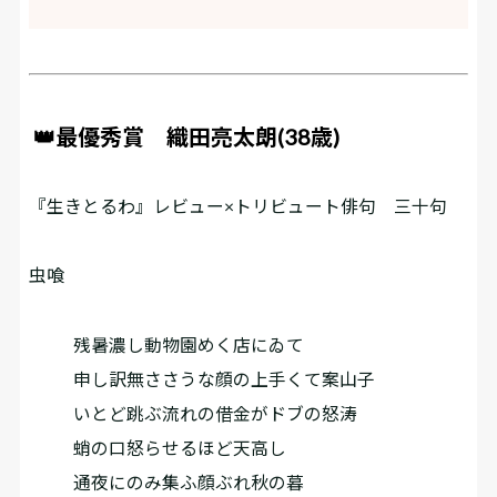
👑最優秀賞 織田亮太朗(38歳)
『生きとるわ』レビュー×トリビュート俳句 三十句
虫喰
残暑濃し動物園めく店にゐて
申し訳無ささうな顔の上手くて案山子
いとど跳ぶ流れの借金がドブの怒涛
蛸の口怒らせるほど天高し
通夜にのみ集ふ顔ぶれ秋の暮