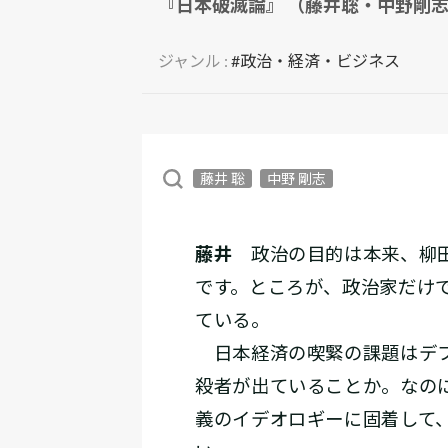
『日本破滅論』 （藤井聡・中野剛志
ジャンル :
#政治・経済・ビジネス
藤井 聡
中野 剛志
藤井
政治の目的は本来、柳田
です。ところが、政治家だけ
ている。
日本経済の喫緊の課題はデフ
殺者が出ていることか。なの
義のイデオロギーに固着して