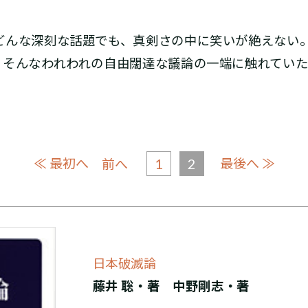
んな深刻な話題でも、真剣さの中に笑いが絶えない
、そんなわれわれの自由闊達な議論の一端に触れていた
≪ 最初へ
1
2
最後へ ≫
前へ
日本破滅論
藤井 聡
・著
中野剛志・著