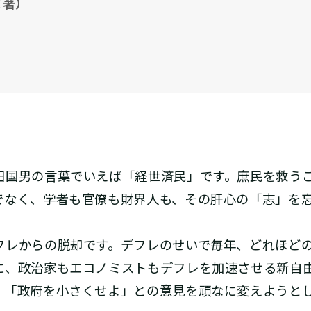
 著）
国男の言葉でいえば「経世済民」です。庶民を救う
でなく、学者も官僚も財界人も、その肝心の「志」を
レからの脱却です。デフレのせいで毎年、どれほど
に、政治家もエコノミストもデフレを加速させる新自
、「政府を小さくせよ」との意見を頑なに変えようと