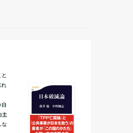
こと
忘れ
の自
由主
しな