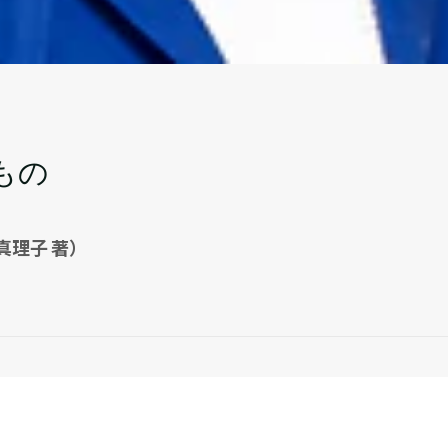
もの
真理子 著）