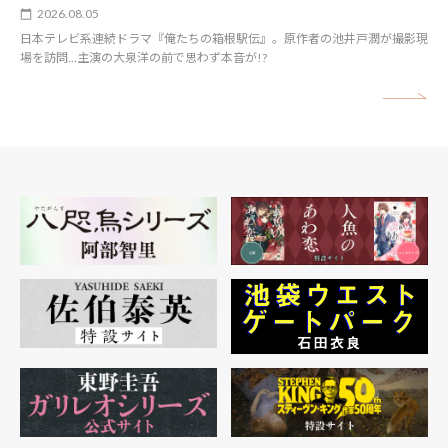
2026.08.05
日本テレビ系連続ドラマ『俺たちの箱根駅伝』。原作者の池井戸潤が撮影現
場を訪問…主演の大泉洋の前で思わず本音が!?
矢