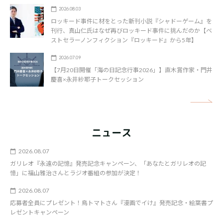
2026.08.03
ロッキード事件に材をとった新刊小説『シャドーゲーム』を
刊行、真山仁氏はなぜ再びロッキード事件に挑んだのか【ベ
ストセラーノンフィクション『ロッキード』から5年】
2026.07.09
【7月20日開催「海の日記念行事2026」】直木賞作家・門井
慶喜×永井紗耶子トークセッション
矢
ニュース
2026.08.07
ガリレオ『永遠の記憶』発売記念キャンペーン、「あなたとガリレオの記
憶」に福山雅治さんとラジオ番組の参加が決定！
2026.08.07
応募者全員にプレゼント！鳥トマトさん『漫画でイけ』発売記念・絵葉書プ
レゼントキャンペーン