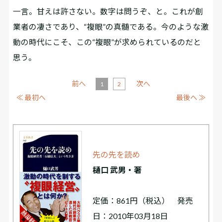
一言。甘えは許さない。数字は問うぞ、と。これが創
業者の凄さであり、“複眼”の真髄である。今のような激
動の時代にこそ、この“複眼”が求められているのだと
思う。
前へ
次へ
1
2
≪ 最初へ
最後へ ≫
先の先を読め
樋口 武男・著
定価：861円（税込） 発売
日：2010年03月18日