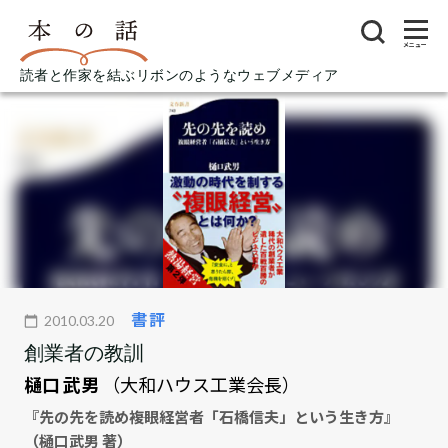
メニュー
読者と作家を結ぶリボンのようなウェブメディア
書評
2010.03.20
創業者の教訓
樋口 武男
（大和ハウス工業会長）
『先の先を読め――複眼経営者「石橋信夫」という生き方』
（樋口武男 著）