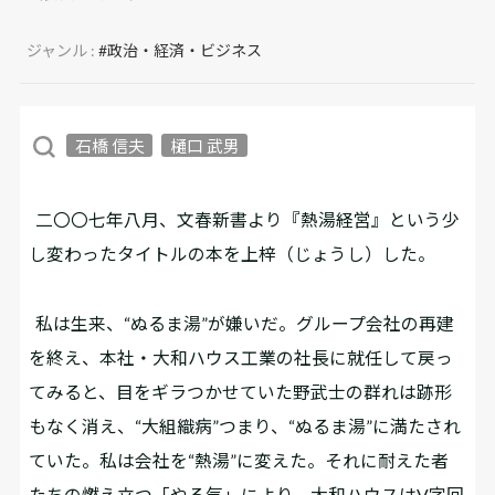
ジャンル :
#政治・経済・ビジネス
石橋 信夫
樋口 武男
二〇〇七年八月、文春新書より『熱湯経営』という少
し変わったタイトルの本を上梓（じょうし）した。
私は生来、“ぬるま湯”が嫌いだ。グループ会社の再建
を終え、本社・大和ハウス工業の社長に就任して戻っ
てみると、目をギラつかせていた野武士の群れは跡形
もなく消え、“大組織病”つまり、“ぬるま湯”に満たされ
ていた。私は会社を“熱湯”に変えた。それに耐えた者
たちの燃え立つ「やる気」により、大和ハウスはV字回