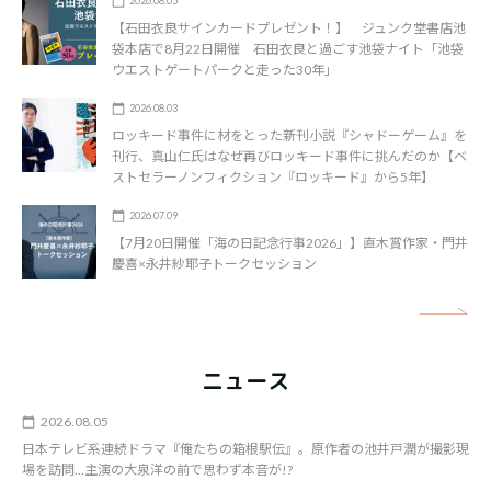
2026.08.05
【石田衣良サインカードプレゼント！】 ジュンク堂書店池
袋本店で8月22日開催 石田衣良と過ごす池袋ナイト「池袋
ウエストゲートパークと走った30年」
2026.08.03
ロッキード事件に材をとった新刊小説『シャドーゲーム』を
刊行、真山仁氏はなぜ再びロッキード事件に挑んだのか【ベ
ストセラーノンフィクション『ロッキード』から5年】
2026.07.09
【7月20日開催「海の日記念行事2026」】直木賞作家・門井
慶喜×永井紗耶子トークセッション
矢
ニュース
2026.08.05
日本テレビ系連続ドラマ『俺たちの箱根駅伝』。原作者の池井戸潤が撮影現
場を訪問…主演の大泉洋の前で思わず本音が!?