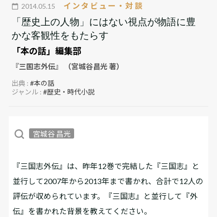
インタビュー・対談
2014.05.15
「歴史上の人物」にはない視点が物語に豊
かな客観性をもたらす
「本の話」編集部
『三国志外伝』 （宮城谷昌光 著）
出典 :
#本の話
ジャンル :
#歴史・時代小説
宮城谷 昌光
――『三国志外伝』は、昨年12巻で完結した『三国志』と
並行して2007年から2013年まで書かれ、合計で12人の
評伝が収められています。『三国志』と並行して『外
伝』を書かれた背景を教えてください。