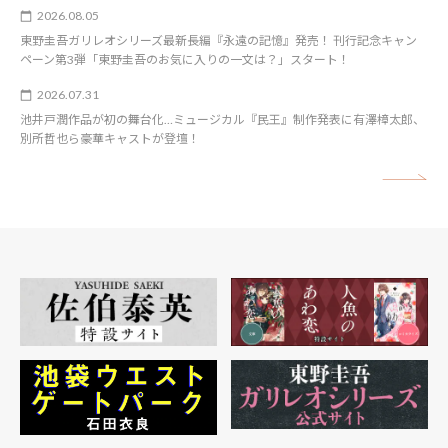
2026.08.05
東野圭吾ガリレオシリーズ最新長編『永遠の記憶』発売！ 刊行記念キャン
ペーン第3弾「東野圭吾のお気に入りの一文は？」スタート！
2026.07.31
池井戸潤作品が初の舞台化…ミュージカル『民王』制作発表に有澤樟太郎、
別所哲也ら豪華キャストが登壇！
矢