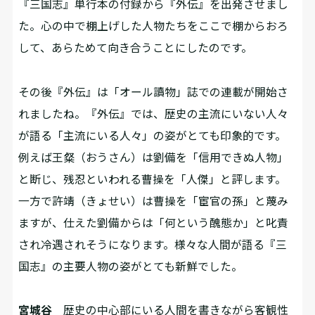
『三国志』単行本の付録から『外伝』を出発させまし
た。心の中で棚上げした人物たちをここで棚からおろ
して、あらためて向き合うことにしたのです。
――その後『外伝』は「オール讀物」誌での連載が開始さ
れましたね。『外伝』では、歴史の主流にいない人々
が語る「主流にいる人々」の姿がとても印象的です。
例えば王粲（おうさん）は劉備を「信用できぬ人物」
と断じ、残忍といわれる曹操を「人傑」と評します。
一方で許靖（きょせい）は曹操を「宦官の孫」と蔑み
ますが、仕えた劉備からは「何という醜態か」と叱責
され冷遇されそうになります。様々な人間が語る『三
国志』の主要人物の姿がとても新鮮でした。
宮城谷
歴史の中心部にいる人間を書きながら客観性