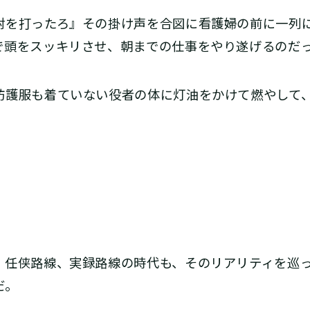
射を打ったろ』その掛け声を合図に看護婦の前に一列
で頭をスッキリさせ、朝までの仕事をやり遂げるのだ
防護服も着ていない役者の体に灯油をかけて燃やして
。
任侠路線、実録路線の時代も、そのリアリティを巡っ
だ。