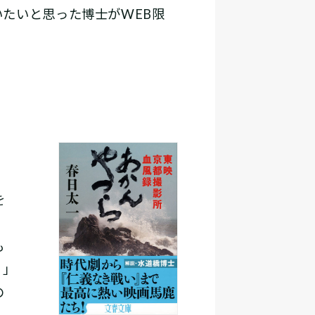
たいと思った博士がWEB限
を
」
も
く」
の