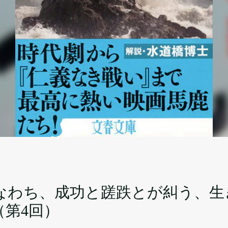
なわち、成功と蹉跌とが糾う、生
第4回）