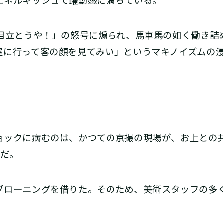
ネルギッシュで躍動感に満ちている。
、目立とうや！」の怒号に煽られ、馬車馬の如く働き詰
屋に行って客の顔を見てみい」というマキノイズムの
。
ックに病むのは、かつての京撮の現場が、お上との
とだ。
ブローニングを借りた。そのため、美術スタッフの多