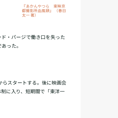
『あかんやつら 東映京
都撮影所血風録』 （春日
太一 著）
ッド・パージで働き口を失った
であった。
からスタートする。後に映画会
体制に入り、短期間で「東洋一