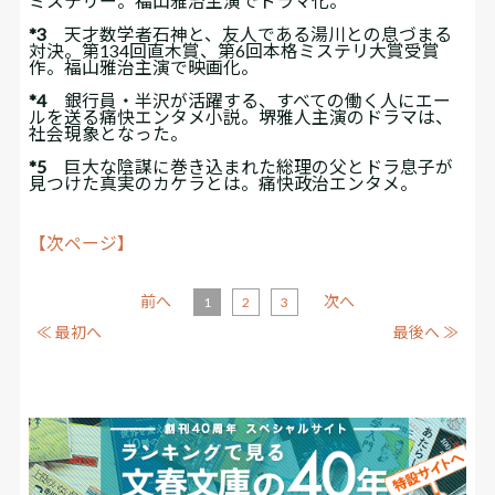
ミステリー。福山雅治主演でドラマ化。
*3
天才数学者石神と、友人である湯川との息づまる
対決。第134回直木賞、第6回本格ミステリ大賞受賞
作。福山雅治主演で映画化。
*4
銀行員・半沢が活躍する、すべての働く人にエー
ルを送る痛快エンタメ小説。堺雅人主演のドラマは、
社会現象となった。
*5
巨大な陰謀に巻き込まれた総理の父とドラ息子が
見つけた真実のカケラとは。痛快政治エンタメ。
【次ページ】
前へ
次へ
1
2
3
≪ 最初へ
最後へ ≫