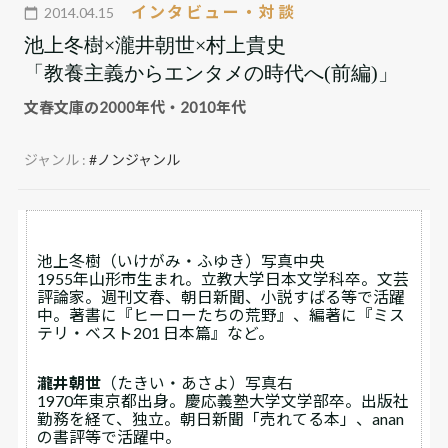
インタビュー・対談
2014.04.15
池上冬樹×瀧井朝世×村上貴史
「教養主義からエンタメの時代へ(前編)」
文春文庫の2000年代・2010年代
ジャンル :
#ノンジャンル
池上冬樹
（いけがみ・ふゆき）写真中央
1955年山形市生まれ。立教大学日本文学科卒。文芸
評論家。週刊文春、朝日新聞、小説すばる等で活躍
中。著書に『ヒーローたちの荒野』、編著に『ミス
テリ・ベスト201 日本篇』など。
瀧井朝世
（たきい・あさよ）写真右
1970年東京都出身。慶応義塾大学文学部卒。出版社
勤務を経て、独立。朝日新聞「売れてる本」、anan
の書評等で活躍中。