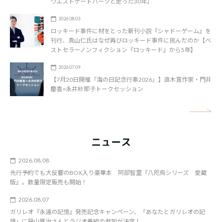
ウエストゲートパークと走った30年」
2026.08.03
ロッキード事件に材をとった新刊小説『シャドーゲーム』を
刊行、真山仁氏はなぜ再びロッキード事件に挑んだのか【ベ
ストセラーノンフィクション『ロッキード』から5年】
2026.07.09
【7月20日開催「海の日記念行事2026」】直木賞作家・門井
慶喜×永井紗耶子トークセッション
矢
ニュース
2026.08.08
先行予約でも大反響のBOX入り豪華本 阿部智里『八咫烏シリーズ 愛蔵
版』。数量限定販売も開始！
2026.08.07
ガリレオ『永遠の記憶』発売記念キャンペーン、「あなたとガリレオの記
憶」に福山雅治さんとラジオ番組の参加が決定！