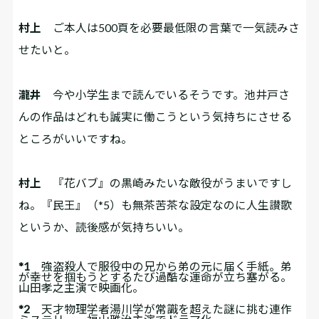
村上
ご本人は500頁を必要最低限の言葉で一気読みさ
せたいと。
瀧井
今や小学生まで読んでいるそうです。池井戸さ
んの作品はどれも誠実に働こうという気持ちにさせる
ところがいいですね。
村上
『花バブ』の黒崎みたいな敵役がうまいですし
ね。『民王』
（*5）
も無茶苦茶な設定なのに人生讃歌
というか、読後感が気持ちいい。
*1
強盗殺人で服役中の兄から弟の元に届く手紙。弟
が幸せを掴もうとするたび過酷な運命が立ち塞がる。
山田孝之主演で映画化。
*2
天才物理学者湯川学が常識を超えた謎に挑む連作