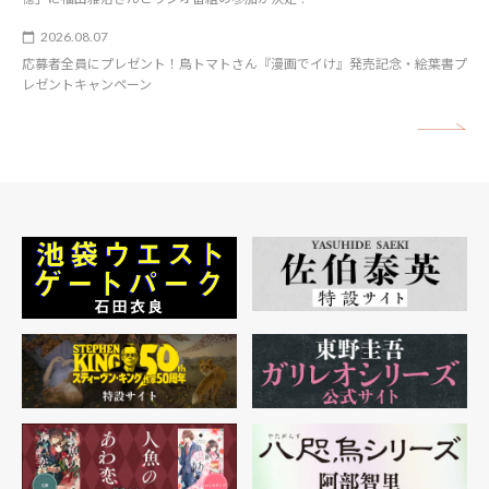
2026.08.07
応募者全員にプレゼント！鳥トマトさん『漫画でイけ』発売記念・絵葉書プ
レゼントキャンペーン
矢