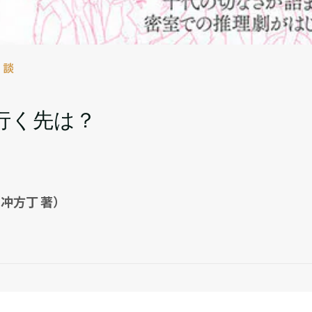
対談
行く先は？
冲方丁 著）