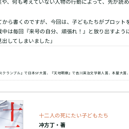
や、何も考えていない人物の行動によって、先が読め
てから書くのですが、今回は、子どもたちがプロット
載中は毎回『来号の自分、頑張れ！』と放り出すよう
見出してしまいました」
・スクランブル』で日本SF大賞、『天地明察』で吉川英治文学新人賞、本屋大賞
十二人の死にたい子どもたち
冲方丁・著