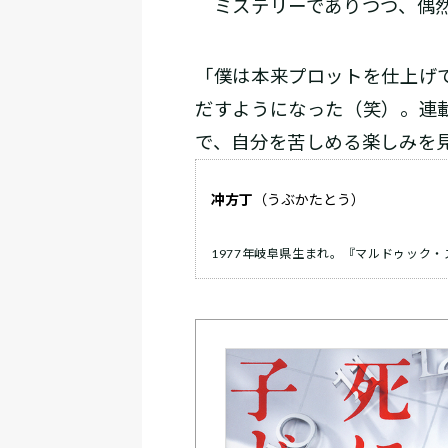
ミステリーでありつつ、偶然
「僕は本来プロットを仕上げ
だすようになった（笑）。連
で、自分を苦しめる楽しみを
冲方丁
（うぶかたとう）
1977年岐阜県生まれ。『マルドゥック