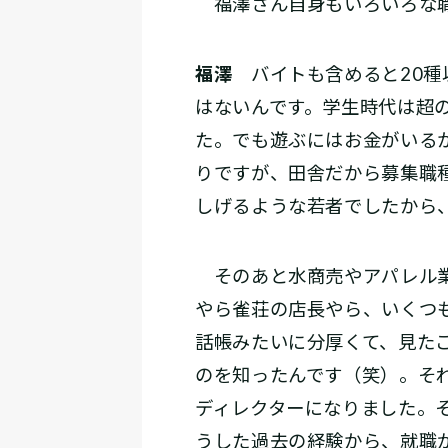
福澤さん自身もいろいろな職
福澤​
バイトも含めると20種
はないんです。学生時代は超
た。でも遊ぶにはお金がいる
りですが、田舎だから募集職
しげるような若者でしたから
そのあと水商売やアパレル業
やら雀荘の店長やら、いくつ
話帳みたいに分厚くて、見た
のを知ったんです（笑）。そ
ディレクターになりました。
うした過去の経験から、就職