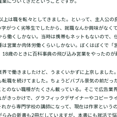
業についてきたということですが。
以上は職を転々としてきました。といって、主人公の
の字がつく劣等生でしたから、就職なんか興味がなく
から働くしかない。当時は携帯もネットもないので、
種は営業か肉体労働くらいしかない。ぼくはぼくで「
、18歳のときに百科事典の飛び込み営業をやったのが
界で働きましたけど、うまくいかずに上京しました
も転職を続けてました。ちょうどバブル景気の前だっ
ことのない職種がたくさん載っている。そこで広告業
れがきっかけで、グラフィックデザイナーやコピーラ
それから専門学校の講師になって、現在は作家という
がらみの新書も2冊だしていますが、本書にも就活で