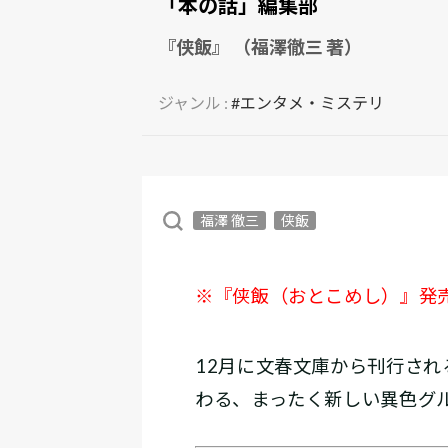
「本の話」編集部
『侠飯』 （福澤徹三 著）
ジャンル :
#エンタメ・ミステリ
福澤 徹三
侠飯
※『侠飯（おとこめし）』発売時
12月に文春文庫から刊行され
わる、まったく新しい異色グ