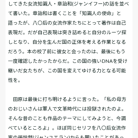
してきた女流知識人・章詒和(ジャンイフー)の話を並べ
て書いた。章詒和は書くことを「知識人の使命」と
語ったが、八〇后の女流作家たちにとって著作は自己
表現だ。だが自己表現は突き詰めると自分のルーツ探
しとなり、自分を生んだ国の正体を考える作業となる
だろう。本の校了前に彼女と会ったのは、最後にもう
一度確認したかったからだ。この国の強いDNAを受け
継いだ女たちが、この国を変えてゆける力となる可能
性を。
田原は最後に打ち明けるように言った。「私の母方
のおじいさんは軍人で文革時代には投獄されたのよ。
そんな昔のことも作品のテーマにしてみようと、今調
べているところよ」。ほぼ同じセリフを八〇后女流作
家の張悦然(ジャンユエラン)からも聞いたことがあっ