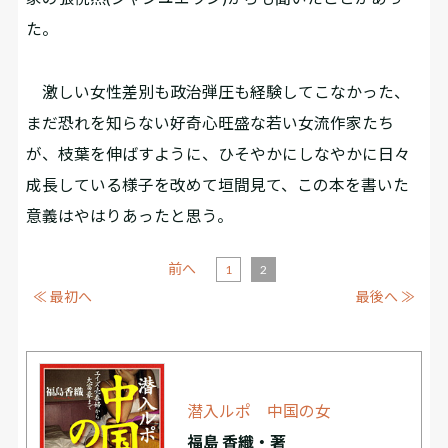
た。
激しい女性差別も政治弾圧も経験してこなかった、
まだ恐れを知らない好奇心旺盛な若い女流作家たち
が、枝葉を伸ばすように、ひそやかにしなやかに日々
成長している様子を改めて垣間見て、この本を書いた
意義はやはりあったと思う。
前へ
1
2
≪ 最初へ
最後へ ≫
潜入ルポ 中国の女
福島 香織・著