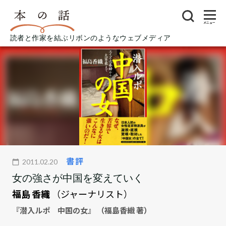
メニュー
読者と作家を結ぶリボンのようなウェブメディア
書評
2011.02.20
女の強さが中国を変えていく
福島 香織
（ジャーナリスト）
『潜入ルポ 中国の女』 （福島香織 著）