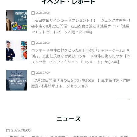
イベント・レポート
2026.08.05
【石田衣良サインカードプレゼント！】 ジュンク堂書店池
袋本店で8月22日開催 石田衣良と過ごす池袋ナイト「池袋
ウエストゲートパークと走った30年」
2026.08.03
ロッキード事件に材をとった新刊小説『シャドーゲーム』を
刊行、真山仁氏はなぜ再びロッキード事件に挑んだのか【ベ
ストセラーノンフィクション『ロッキード』から5年】
2026.07.09
【7月20日開催「海の日記念行事2026」】直木賞作家・門井
慶喜×永井紗耶子トークセッション
矢
ニュース
2026.08.08