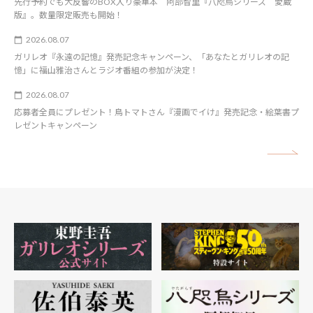
先行予約でも大反響のBOX入り豪華本 阿部智里『八咫烏シリーズ 愛蔵
版』。数量限定販売も開始！
2026.08.07
ガリレオ『永遠の記憶』発売記念キャンペーン、「あなたとガリレオの記
憶」に福山雅治さんとラジオ番組の参加が決定！
2026.08.07
応募者全員にプレゼント！鳥トマトさん『漫画でイけ』発売記念・絵葉書プ
レゼントキャンペーン
矢