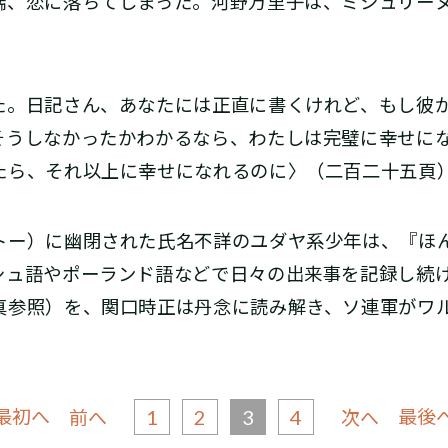
端、恋に落ちてしまった。河野万里子は、ミシュリー
た。日記さん、あなたには正直に書くけれど、もし彼
そうしなかったかわかるなら、わたしは完璧に幸せに
たら、それ以上に幸せになれるのに〉（二百二十五頁
ー）に幽閉された氏名不詳のユダヤ系少年は、『ほ
シュ語やポーランド語などで日々の出来事を記録し続
真参照）を、関口時正は丹念に読み解き、ソ連軍がワ
 最初へ
1
2
3
4
最後へ
前へ
次へ