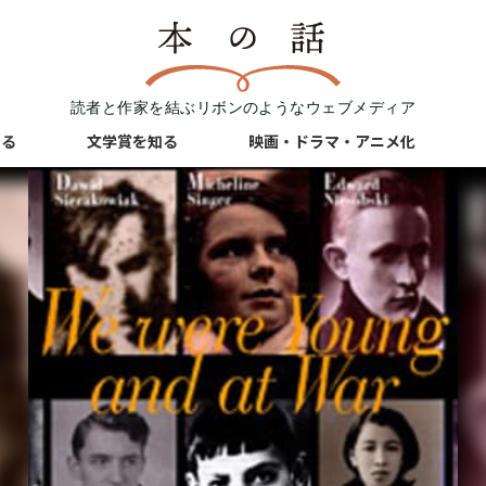
読者と作家を結ぶリボンのようなウェブメディア
知る
文学賞を知る
映画・ドラマ・アニメ化