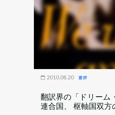
2010.08.20
書評
翻訳界の「ドリーム
連合国、 枢軸国双