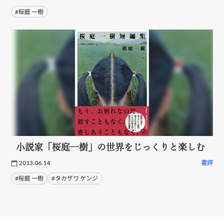
#桜庭 一樹
小説家「桜庭一樹」の世界をじっくりと楽しむ
2013.06.14
書評
#桜庭 一樹
#タカザワ ケンジ