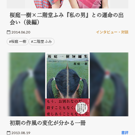
桜庭一樹×二階堂ふみ『私の男』との運命の出
会い（後編）
2014.06.20
インタビュー・対談
#桜庭 一樹
#二階堂 ふみ
初期の作風の変化が分かる一冊
2013.08.19
書評