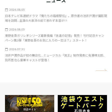
ニュース
2026.08.05
日本テレビ系連続ドラマ『俺たちの箱根駅伝』。原作者の池井戸潤が撮影現
場を訪問…主演の大泉洋の前で思わず本音が!?
2026.08.05
東野圭吾ガリレオシリーズ最新長編『永遠の記憶』発売！ 刊行記念キャン
ペーン第3弾「東野圭吾のお気に入りの一文は？」スタート！
2026.07.31
池井戸潤作品が初の舞台化…ミュージカル『民王』制作発表に有澤樟太郎、
別所哲也ら豪華キャストが登壇！
矢