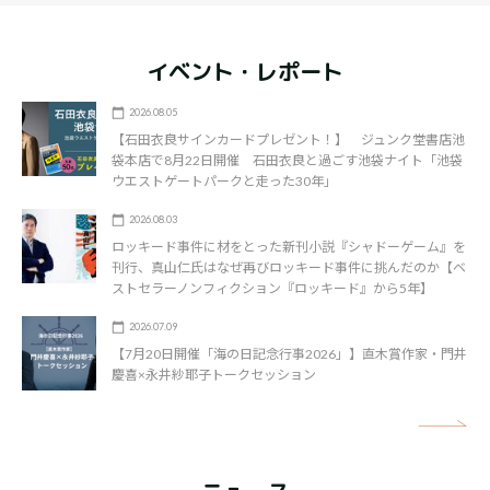
イベント・レポート
2026.08.05
【石田衣良サインカードプレゼント！】 ジュンク堂書店池
袋本店で8月22日開催 石田衣良と過ごす池袋ナイト「池袋
ウエストゲートパークと走った30年」
2026.08.03
ロッキード事件に材をとった新刊小説『シャドーゲーム』を
刊行、真山仁氏はなぜ再びロッキード事件に挑んだのか【ベ
ストセラーノンフィクション『ロッキード』から5年】
2026.07.09
【7月20日開催「海の日記念行事2026」】直木賞作家・門井
慶喜×永井紗耶子トークセッション
矢