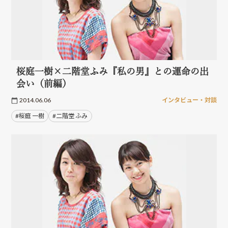
桜庭一樹×二階堂ふみ『私の男』との運命の出
会い（前編）
2014.06.06
インタビュー・対談
#桜庭 一樹
#二階堂 ふみ