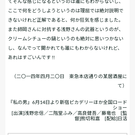
てそんな感じになるというのは誰にもわからないし、
ここで何をどうしようというのは理屈では絶対説明で
きないけれど正解であると、何か狂気を感じました。
また師岡さんに対抗する浅野さんの武器というのが、
クリームシチューの鍋というのも絶対に思いつかない
し、なんでって聞かれても誰にもわからないけれど、
あれはすごいんです !!
（二〇一四年四月二〇日 東急本店通りの某居酒屋に
て）
『私の男』6月14日より新宿ピカデリーほか全国ロード
ショー
[出演]浅野忠信／二階堂ふみ／高良健吾／藤竜也 [監
督]熊切和嘉 [配給]日活