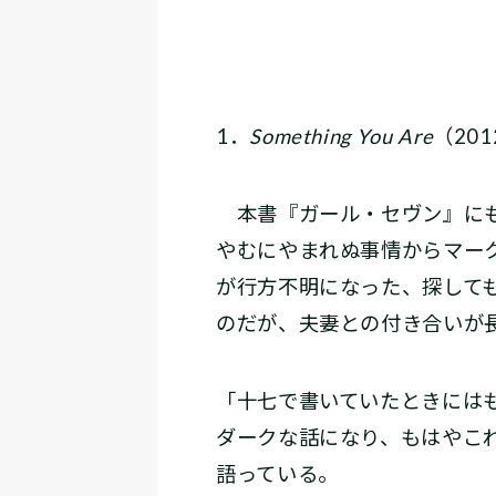
1．
Something You Are
（20
本書『ガール・セヴン』にも
やむにやまれぬ事情からマー
が行方不明になった、探して
のだが、夫妻との付き合いが
「十七で書いていたときには
ダークな話になり、もはやこ
語っている。