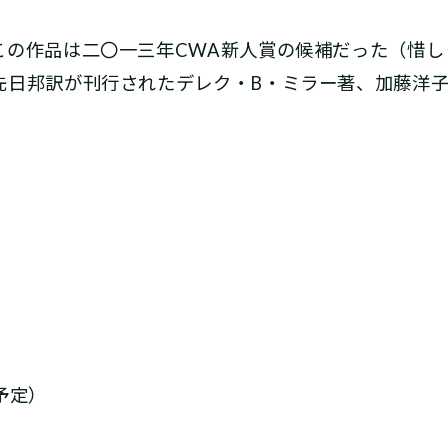
の作品は二〇一三年CWA新人賞の候補だった（惜し
先日邦訳が刊行されたデレク・B・ミラー著、加藤洋
行予定）