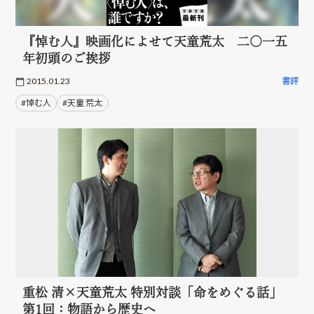
『悼む人』映画化によせて天童荒太 二〇一五
年初頭のご挨拶
2015.01.23
書評
#悼む人
#天童 荒太
重松 清×天童荒太 特別対談「命をめぐる話」
第1回：物語から歴史へ