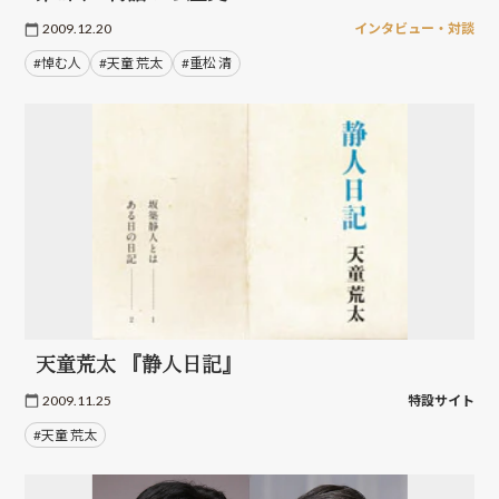
2009.12.20
インタビュー・対談
#悼む人
#天童 荒太
#重松 清
天童荒太 『静人日記』
2009.11.25
特設サイト
#天童 荒太