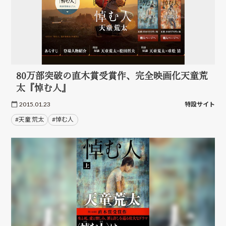
80万部突破の直木賞受賞作、完全映画化天童荒
太『悼む人』
2015.01.23
特設サイト
#天童 荒太
#悼む人