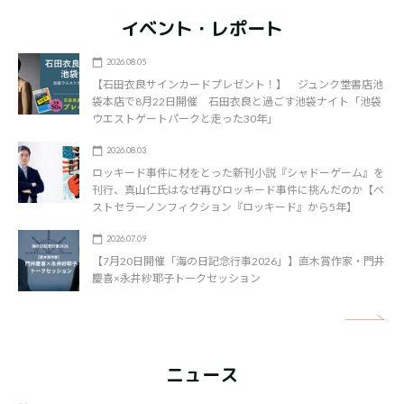
イベント・レポート
2026.08.05
【石田衣良サインカードプレゼント！】 ジュンク堂書店池
袋本店で8月22日開催 石田衣良と過ごす池袋ナイト「池袋
ウエストゲートパークと走った30年」
2026.08.03
ロッキード事件に材をとった新刊小説『シャドーゲーム』を
刊行、真山仁氏はなぜ再びロッキード事件に挑んだのか【ベ
ストセラーノンフィクション『ロッキード』から5年】
2026.07.09
【7月20日開催「海の日記念行事2026」】直木賞作家・門井
慶喜×永井紗耶子トークセッション
矢
ニュース