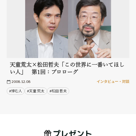
天童荒太×松田哲夫「この世界に一番いてほし
い人」 第1回：プロローグ
2008.12.08
インタビュー・対談
#悼む人
#天童 荒太
#松田 哲夫
プレゼント