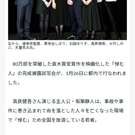
左から、堤幸彦監督、貫地谷しほり、石田ゆり子、高良健吾、大竹しの
ぶ、天童荒太氏。
80万部を突破した直木賞受賞作を映画化した『悼む
人』の完成披露試写会が、1月26日に都内で行なわれま
した。
高良健吾さん演じる主人公・坂築静人は、事故や事
件に巻き込まれて命を落とした人々を亡くなった現場
で「悼む」ため全国を放浪している若者。