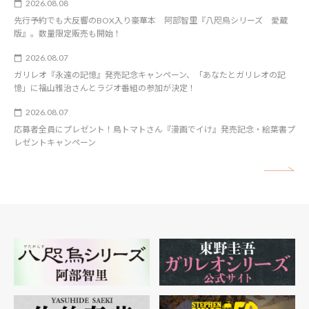
2026.08.08
先行予約でも大反響のBOX入り豪華本 阿部智里『八咫烏シリーズ 愛蔵
版』。数量限定販売も開始！
2026.08.07
ガリレオ『永遠の記憶』発売記念キャンペーン、「あなたとガリレオの記
憶」に福山雅治さんとラジオ番組の参加が決定！
2026.08.07
応募者全員にプレゼント！鳥トマトさん『漫画でイけ』発売記念・絵葉書プ
レゼントキャンペーン
矢