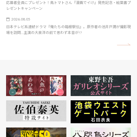
応募者全員にプレゼント！鳥トマトさん『漫画でイけ』発売記念・絵葉書プ
レゼントキャンペーン
2026.08.05
日本テレビ系連続ドラマ『俺たちの箱根駅伝』。原作者の池井戸潤が撮影現
場を訪問…主演の大泉洋の前で思わず本音が!?
矢