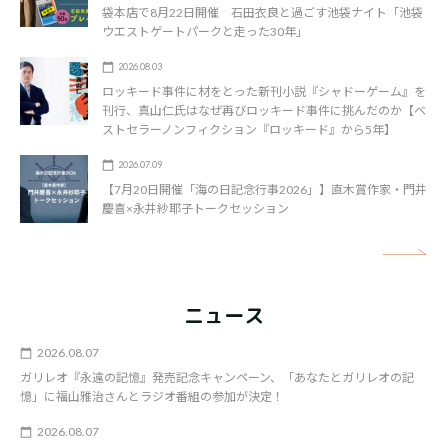
袋本店で8月22日開催 石田衣良と過ごす池袋ナイト「池袋
ウエストゲートパークと走った30年」
2026.08.03
ロッキード事件に材をとった新刊小説『シャドーゲーム』を
刊行、真山仁氏はなぜ再びロッキード事件に挑んだのか【ベ
ストセラーノンフィクション『ロッキード』から5年】
2026.07.09
【7月20日開催「海の日記念行事2026」】直木賞作家・門井
慶喜×永井紗耶子トークセッション
矢
ニュース
2026.08.07
ガリレオ『永遠の記憶』発売記念キャンペーン、「あなたとガリレオの記
憶」に福山雅治さんとラジオ番組の参加が決定！
2026.08.07