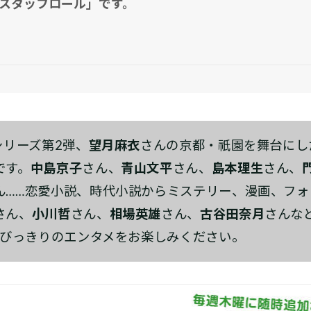
スタッフロール」です。
シリーズ第2弾、
望月麻衣
さんの京都・祇園を舞台にし
です。
中島京子
さん、
青山文平
さん、
島本理生
さん、
ん……恋愛小説、時代小説からミステリー、漫画、フ
さん、
小川哲
さん、
相場英雄
さん、
古谷田奈月
さんな
とびっきりのエンタメをお楽しみください。