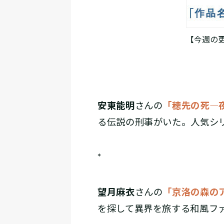
【今週の
安東能明
さんの
「穂先の死―
る伝説の刑事がいた。人気シ
*
望月麻衣
さんの
「京洛の森の
を探して異界を旅する和風フ