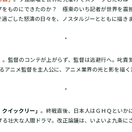
プをものにできたのか？ 極東のいち記者が世界を震
で過ごした怒濤の日々を、ノスタルジーとともに描き
*
」
。監督のコンテが上がらず、監督は逃避行へ。叱責
誇るアニメ監督を主人公に、アニメ業界の光と影を描く
*
・クイックリー」
。終戦直後、日本人はＧＨＱといか
げる壮大な人間ドラマ。改正論議は、いよいよ九条に