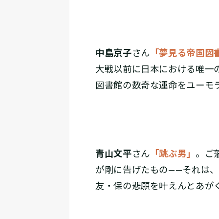
中島京子
さん
「夢見る帝国図
大戦以前に日本における唯一
図書館の数奇な運命をユーモ
青山文平
さん
「跳ぶ男」
。ご
が剛に告げたもの——それは
友・保の悲願を叶えんとあが