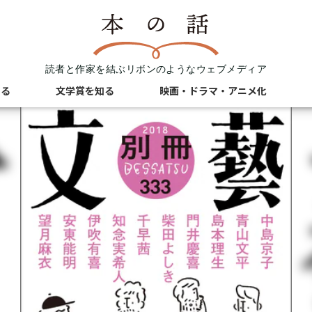
読者と作家を結ぶリボンのようなウェブメディア
知る
文学賞を知る
映画・ドラマ・アニメ化