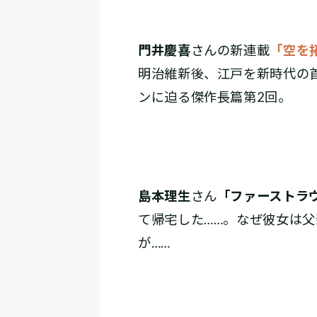
門井慶喜
さんの新連載
「空を
明治維新後、江戸を新時代の
ンに迫る傑作長篇第2回。
島本理生
さん
「ファーストラ
て帰宅した……。なぜ彼女は父
が……