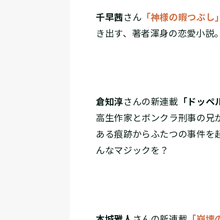
千早茜
さん
「神様の暇つぶし
き出す、著者渾身の恋愛小説
倉知淳
さんの新連載
「ドッペ
高生作家とボンクラ刑事の兄
ある痕跡からふたつの事件を
んなマジックを？
本城雅人
さんの新連載
「崩壊