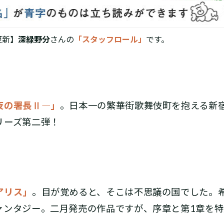
更新】
深緑野分
さんの
「スタッフロール」
です。
夜の署長Ⅱ―」
。日本一の繁華街歌舞伎町を抱える新
リーズ第二弾！
アリス」
。目が覚めると、そこは不思議の国でした。
ァンタジー。二月発売の作品ですが、序章と第1章を