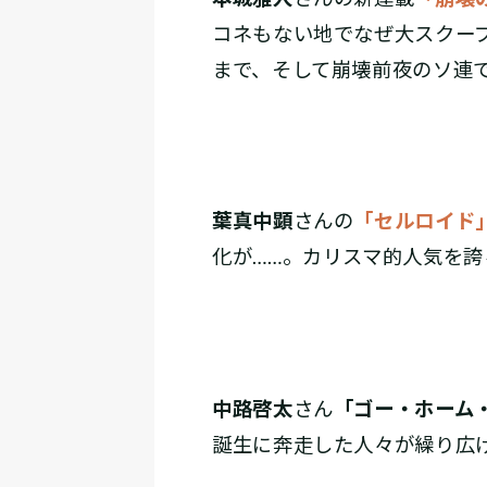
コネもない地でなぜ大スクー
まで、そして崩壊前夜のソ連
葉真中顕
さんの
「セルロイド
化が……。カリスマ的人気を
中路啓太
さん
「ゴー・ホーム
誕生に奔走した人々が繰り広