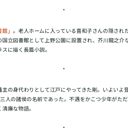
*
書館」
。老人ホームに入っている喜和子さんの隠され
の国立図書館として上野公園に設置され、芥川龍之介
ラスに描く長篇小説。
*
藩主の身代わりとして江戸にやってきた剛。いよいよ
、三人の諸侯の名前であった。不遇をかこつ少年がた
く清廉な物語。