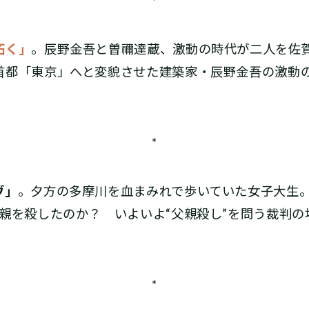
*
拓く」
。辰野金吾と曽禰達蔵、激動の時代が二人を佐
首都「東京」へと変貌させた建築家・辰野金吾の激動
*
ヴ」
。夕方の多摩川を血まみれで歩いていた女子大生
親を殺したのか？ いよいよ“父親殺し”を問う裁判
*