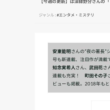
【今週の更新】は深緑野分さんの「
ジャンル :
#エンタメ・ミステリ
安東能明
さんの“夜の署長”
号も新連載、注目作が満載
知念実希人
さん、
武田花
さ
連載も充実！
町田その子
ビューも掲載。2018年も