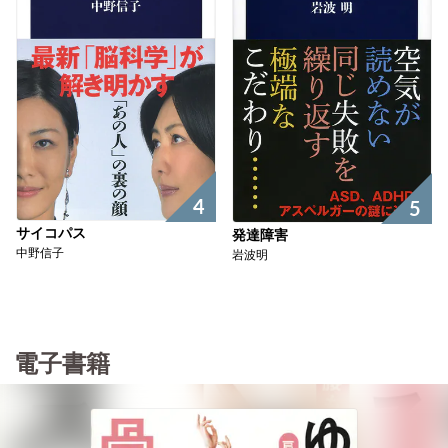
4
5
サイコパス
発達障害
中野信子
岩波明
電子書籍