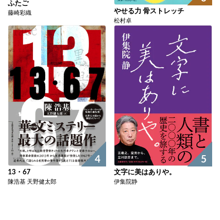
ふたご
やせる力 骨ストレッチ
藤崎彩織
松村卓
4
5
13・67
文字に美はありや。
陳浩基 天野健太郎
伊集院静