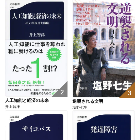
2
3
人工知能と経済の未来
逆襲される文明
井上智洋
塩野七生