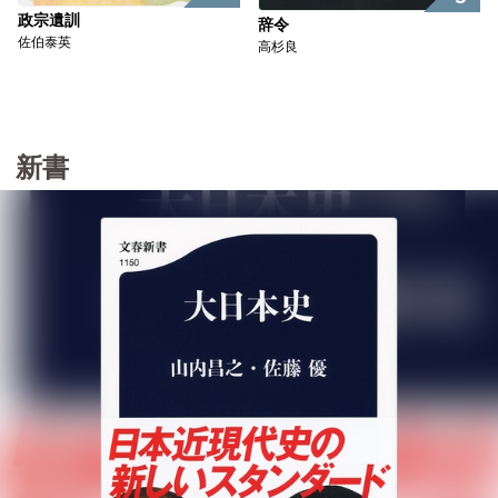
政宗遺訓
辞令
佐伯泰英
高杉良
新書