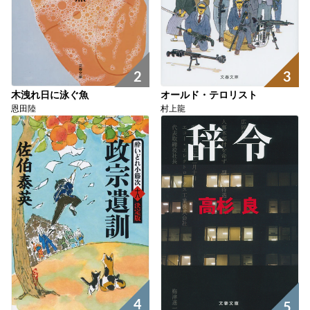
3
2
オールド・テロリスト
木洩れ日に泳ぐ魚
村上龍
恩田陸
4
5