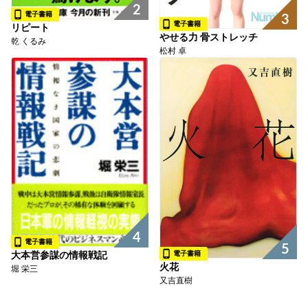
2
電子書籍
3
電子書籍
リピート
やせる力 骨ストレッチ
乾 くるみ
松村 卓
4
電子書籍
5
電子書籍
大本営参謀の情報戦記
火花
堀 栄三
又吉直樹