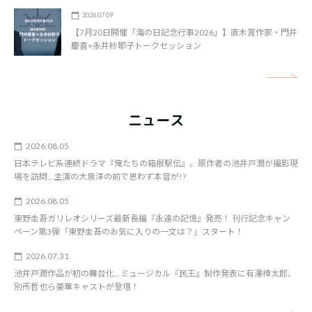
2026.07.09
【7月20日開催「海の日記念行事2026」】直木賞作家・門井
慶喜×永井紗耶子トークセッション
矢
ニュース
2026.08.05
日本テレビ系連続ドラマ『俺たちの箱根駅伝』。原作者の池井戸潤が撮影現
場を訪問…主演の大泉洋の前で思わず本音が!?
2026.08.05
東野圭吾ガリレオシリーズ最新長編『永遠の記憶』発売！ 刊行記念キャン
ペーン第3弾「東野圭吾のお気に入りの一文は？」スタート！
2026.07.31
池井戸潤作品が初の舞台化…ミュージカル『民王』制作発表に有澤樟太郎、
別所哲也ら豪華キャストが登壇！