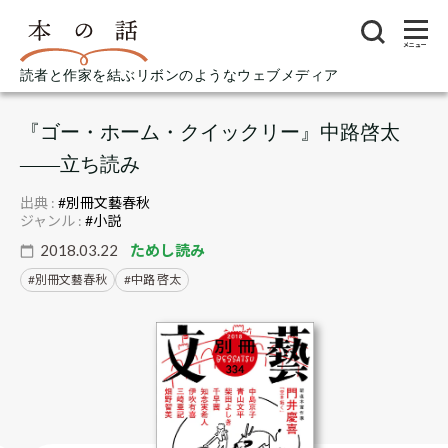
メニュー
読者と作家を結ぶリボンのようなウェブメディア
『ゴー・ホーム・クイックリー』中路啓太
――立ち読み
出典 :
#別冊文藝春秋
ジャンル :
#小説
2018.03.22
ためし読み
別冊文藝春秋
中路 啓太