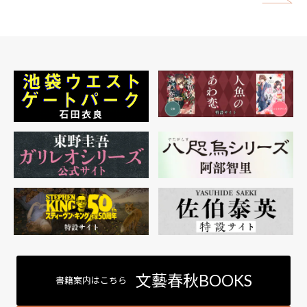
矢
文藝春秋BOOKS
書籍案内はこちら