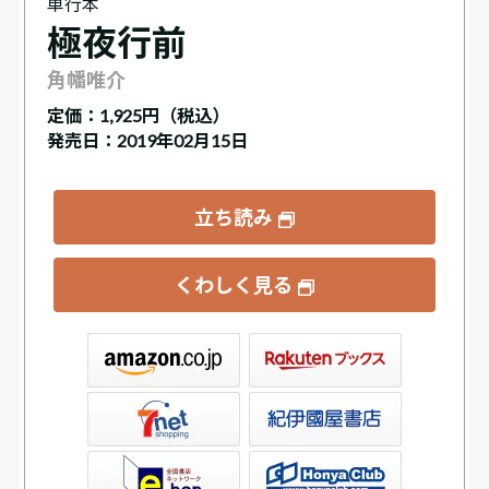
単行本
極夜行前
角幡唯介
定価：
1,925円（税込）
発売日：2019年02月15日
立ち読み
くわしく見る
ックス
屋書店ウェブストア
Club