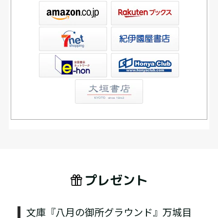
ックス
屋書店ウェブストア
Club
プレゼント
文庫『八月の御所グラウンド』万城目