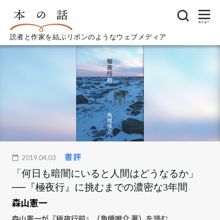
メニュー
読者と作家を結ぶリボンのようなウェブメディア
書評
2019.04.03
「何日も暗闇にいると人間はどうなるか」
──『極夜行』に挑むまでの濃密な3年間
森山憲一
森山憲一が『極夜行前』（角幡唯介 著）を読む