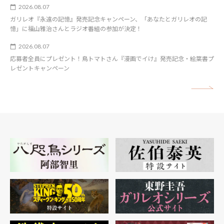
2026.08.07
ガリレオ『永遠の記憶』発売記念キャンペーン、「あなたとガリレオの記
憶」に福山雅治さんとラジオ番組の参加が決定！
2026.08.07
応募者全員にプレゼント！鳥トマトさん『漫画でイけ』発売記念・絵葉書プ
レゼントキャンペーン
矢