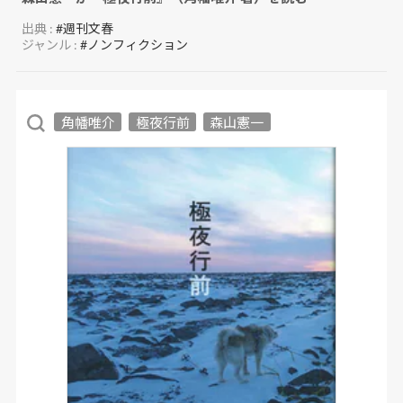
出典 :
#週刊文春
ジャンル :
#ノンフィクション
角幡唯介
極夜行前
森山憲一