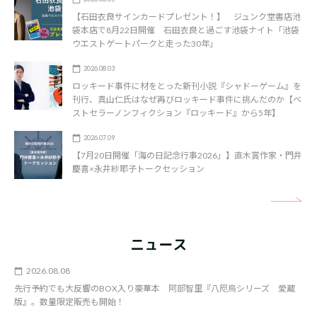
【石田衣良サインカードプレゼント！】 ジュンク堂書店池
袋本店で8月22日開催 石田衣良と過ごす池袋ナイト「池袋
ウエストゲートパークと走った30年」
2026.08.03
ロッキード事件に材をとった新刊小説『シャドーゲーム』を
刊行、真山仁氏はなぜ再びロッキード事件に挑んだのか【ベ
ストセラーノンフィクション『ロッキード』から5年】
2026.07.09
【7月20日開催「海の日記念行事2026」】直木賞作家・門井
慶喜×永井紗耶子トークセッション
矢
ニュース
2026.08.08
先行予約でも大反響のBOX入り豪華本 阿部智里『八咫烏シリーズ 愛蔵
版』。数量限定販売も開始！