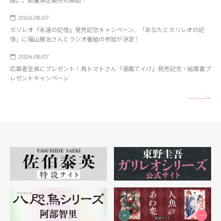
版』。数量限定販売も開始！
2026.08.07
ガリレオ『永遠の記憶』発売記念キャンペーン、「あなたとガリレオの記
憶」に福山雅治さんとラジオ番組の参加が決定！
2026.08.07
応募者全員にプレゼント！鳥トマトさん『漫画でイけ』発売記念・絵葉書プ
レゼントキャンペーン
矢