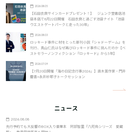
2026.08.05
【石田衣良サインカードプレゼント！】 ジュンク堂書店池
袋本店で8月22日開催 石田衣良と過ごす池袋ナイト「池袋
ウエストゲートパークと走った30年」
2026.08.03
ロッキード事件に材をとった新刊小説『シャドーゲーム』を
刊行、真山仁氏はなぜ再びロッキード事件に挑んだのか【ベ
ストセラーノンフィクション『ロッキード』から5年】
2026.07.09
【7月20日開催「海の日記念行事2026」】直木賞作家・門井
慶喜×永井紗耶子トークセッション
矢
ニュース
2026.08.08
先行予約でも大反響のBOX入り豪華本 阿部智里『八咫烏シリーズ 愛蔵