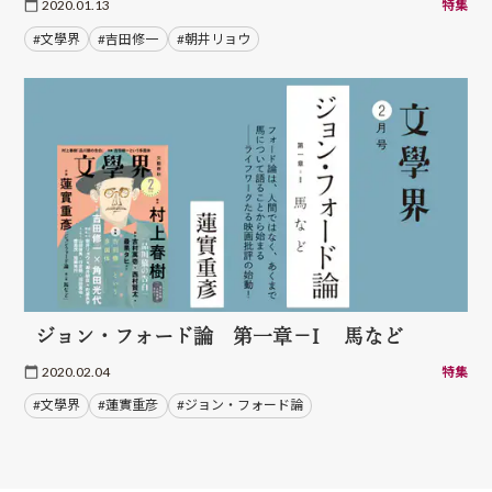
2020.01.13
特集
#文學界
#吉田修一
#朝井リョウ
ジョン・フォード論 第一章－I 馬など
2020.02.04
特集
#文學界
#蓮實重彦
#ジョン・フォード論