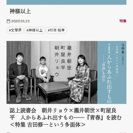
神様以上
2020.01.21
特集
#文學界
#神様以上
#杉本 裕孝
誌上読書会 朝井リョウ×瀧井朝世×町屋良
平 人からあふれ出すもの──『青春』を読む
＜特集 吉田修一という多面体＞