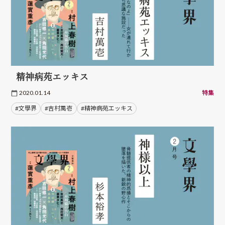
精神病苑エッキス
2020.01.14
特集
#文學界
#吉村萬壱
#精神病苑エッキス