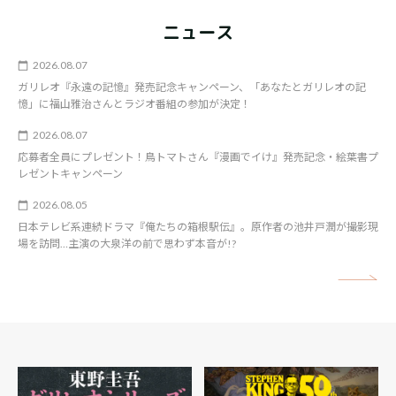
ニュース
2026.08.07
ガリレオ『永遠の記憶』発売記念キャンペーン、「あなたとガリレオの記
憶」に福山雅治さんとラジオ番組の参加が決定！
2026.08.07
応募者全員にプレゼント！鳥トマトさん『漫画でイけ』発売記念・絵葉書プ
レゼントキャンペーン
2026.08.05
日本テレビ系連続ドラマ『俺たちの箱根駅伝』。原作者の池井戸潤が撮影現
場を訪問…主演の大泉洋の前で思わず本音が!?
矢