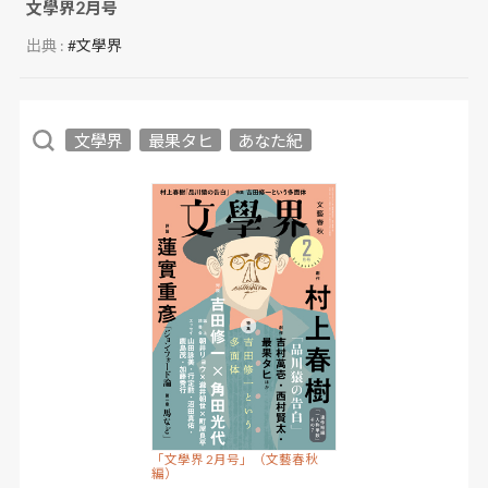
文學界2月号
出典 :
#文學界
文學界
最果タヒ
あなた紀
「文學界 2月号」（文藝春秋
編）