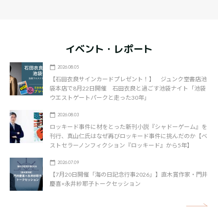
イベント・レポート
2026.08.05
【石田衣良サインカードプレゼント！】 ジュンク堂書店池
袋本店で8月22日開催 石田衣良と過ごす池袋ナイト「池袋
ウエストゲートパークと走った30年」
2026.08.03
ロッキード事件に材をとった新刊小説『シャドーゲーム』を
刊行、真山仁氏はなぜ再びロッキード事件に挑んだのか【ベ
ストセラーノンフィクション『ロッキード』から5年】
2026.07.09
【7月20日開催「海の日記念行事2026」】直木賞作家・門井
慶喜×永井紗耶子トークセッション
矢