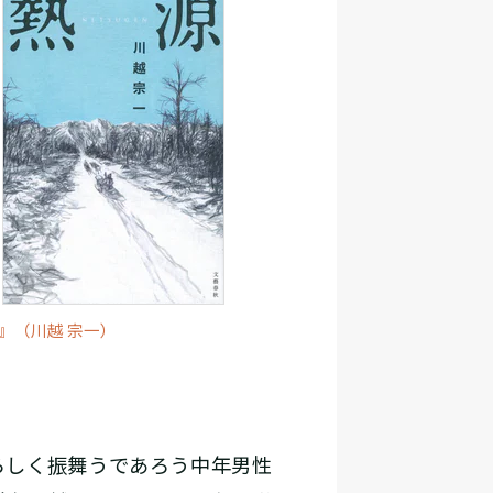
』（川越 宗一）
らしく振舞うであろう中年男性