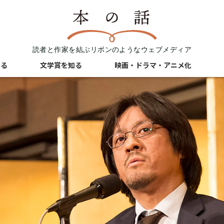
読者と作家を結ぶリボンのようなウェブメディア
知る
文学賞を知る
映画・ドラマ・アニメ化