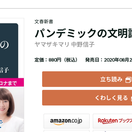
文春新書
パンデミックの文明
ヤマザキマリ 中野信子
定価：
880円（税込）
発売日：2020年08月
立ち読み
くわしく見る
楽天ブックス
セブンネット