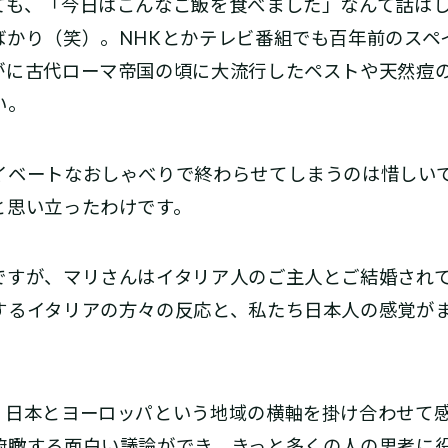
も、「今日はこんなご飯を食べました」なんて話はし
ばかり（笑）。NHKとかテレビ番組でも百年前のスペ
がに古代ローマ帝国の頃に大流行したペストや天然痘
い。
ベートなおしゃべりで終わらせてしまうのは惜しい
と思い立ったわけです。
すが、マリさんはイタリア人のご主人とご結婚され
するイタリアの方々の反応と、私たち日本人の感覚が
日本とヨーロッパという地域の横軸を掛け合わせて感
俯瞰する面白い議論ができ、きっと多くの人の思考に