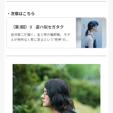
・次章はこちら
（第3回）3　姿ハ似セガタク
岩井俊二が描く、生と死の輪郭線。 モデ
ルが例外なく死に至るという“死神”の異
名を持つ謎の絵師ナユタ。その作品の裏
側にある禁断の世界とは。渾身の美術ミ
ステリー。