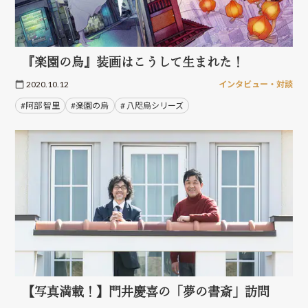
『楽園の烏』装画はこうして生まれた！
2020.10.12
インタビュー・対談
#阿部 智里
#楽園の烏
# 八咫烏シリーズ
【写真満載！】門井慶喜の「夢の書斎」訪問