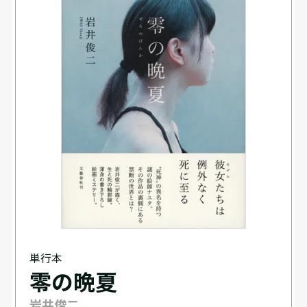
単行本
零の晩夏
岩井俊二