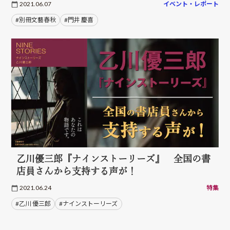
2021.06.07
イベント・レポート
#別冊文藝春秋
#門井 慶喜
乙川優三郎『ナインストーリーズ』 全国の書
店員さんから支持する声が！
2021.06.24
特集
#乙川 優三郎
#ナインストーリーズ