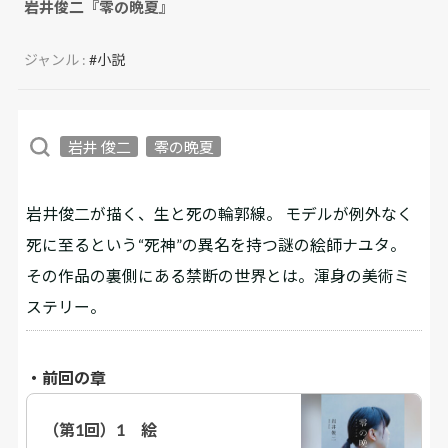
岩井俊二『零の晩夏』
ジャンル :
#小説
岩井 俊二
零の晩夏
岩井俊二が描く、生と死の輪郭線。 モデルが例外なく
死に至るという“死神”の異名を持つ謎の絵師ナユタ。
その作品の裏側にある禁断の世界とは。渾身の美術ミ
ステリー。
・前回の章
（第1回）1　絵