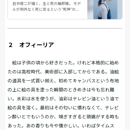
岩井俊二が描く、生と死の輪郭線。 モデ
ルが例外なく死に至るという“死神”の異
名を持つ謎の絵師ナユタ。その作品の裏
側にある禁断の世界とは。渾身の美術ミ
ステリー。
２ オフィーリア
絵は子供の頃から好きだった。けれど本格的に始め
たのは高校時代、美術部に入部してからである。油絵
の道具を一式買い揃え、初めてキャンバスという布地
の上に絵の具を塗った瞬間のときめきは今も忘れ難
い。水彩は水を使うが、油彩はテレピン油という油で
絵の具を溶く。最初はその匂いに慣れなくて、テレピ
ン酔いとでもいうのか、嗅ぎすぎると頭痛がする時も
あった。あの香りも今や懐かしい。いわばタイムス