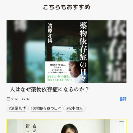
こちらもおすすめ
人はなぜ薬物依存症になるのか？
2023.08.02
書評
#清原 和博
#薬物依存症の日々
#松本 俊彦