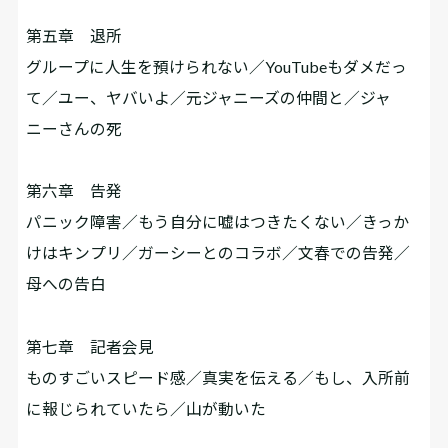
第五章 退所
グループに人生を預けられない／YouTubeもダメだっ
て／ユー、ヤバいよ／元ジャニーズの仲間と／ジャ
ニーさんの死
第六章 告発
パニック障害／もう自分に嘘はつきたくない／きっか
けはキンプリ／ガーシーとのコラボ／文春での告発／
母への告白
第七章 記者会見
ものすごいスピード感／真実を伝える／もし、入所前
に報じられていたら／山が動いた