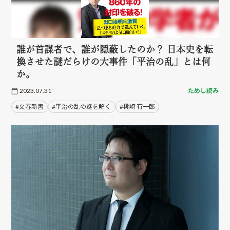
誰が首謀者で、誰が隠蔽したのか？ 日本史を転
換させた謎だらけの大事件「平治の乱」とは何
か。
2023.07.31
ためし読み
#文春新書
#平治の乱の謎を解く
#桃崎 有一郎