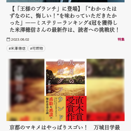
【「王様のブランチ」に登場】「“わかったは
ずなのに、悔しい！”を味わっていただきたか
った」――ミステリーランキング4冠を獲得し
た米澤穂信さんの最新作は、読者への挑戦状！
2023.08.02
特集
#米澤 穂信
#可燃物
京都のマキメはやっぱりスゴい！ 万城目学最