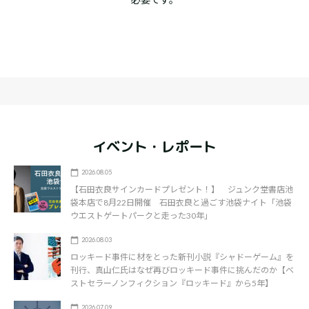
イベント・レポート
2026.08.05
【石田衣良サインカードプレゼント！】 ジュンク堂書店池
袋本店で8月22日開催 石田衣良と過ごす池袋ナイト「池袋
ウエストゲートパークと走った30年」
2026.08.03
ロッキード事件に材をとった新刊小説『シャドーゲーム』を
刊行、真山仁氏はなぜ再びロッキード事件に挑んだのか【ベ
ストセラーノンフィクション『ロッキード』から5年】
2026.07.09