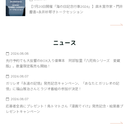
【7月20日開催「海の日記念行事2026」】直木賞作家・門井
慶喜×永井紗耶子トークセッション
矢
ニュース
2026.08.08
先行予約でも大反響のBOX入り豪華本 阿部智里『八咫烏シリーズ 愛蔵
版』。数量限定販売も開始！
2026.08.07
ガリレオ『永遠の記憶』発売記念キャンペーン、「あなたとガリレオの記
憶」に福山雅治さんとラジオ番組の参加が決定！
2026.08.07
応募者全員にプレゼント！鳥トマトさん『漫画でイけ』発売記念・絵葉書プ
レゼントキャンペーン
矢