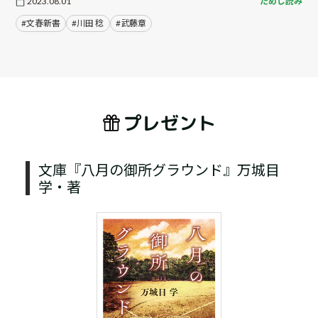
2023.08.01
ためし読み
#文春新書
#川田 稔
#武藤章
プレゼント
文庫『八月の御所グラウンド』万城目
学・著