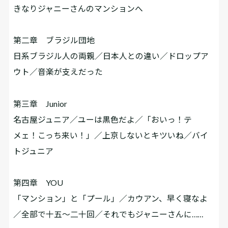
きなりジャニーさんのマンションへ
第二章 ブラジル団地
日系ブラジル人の両親／日本人との違い／ドロップア
ウト／音楽が支えだった
第三章 Junior
名古屋ジュニア／ユーは黒色だよ／「おいっ！テ
メェ！こっち来い！」／上京しないとキツいね／バイ
トジュニア
第四章 YOU
「マンション」と「プール」／カウアン、早く寝なよ
／全部で十五～二十回／それでもジャニーさんに……