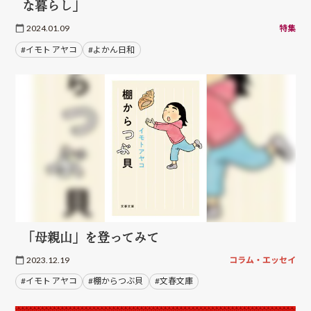
な暮らし」
2024.01.09
特集
#イモト アヤコ
#よかん日和
「母親山」を登ってみて
2023.12.19
コラム・エッセイ
#イモト アヤコ
#棚からつぶ貝
#文春文庫