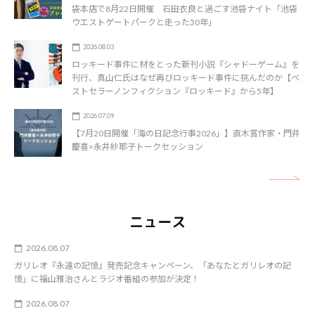
袋本店で8月22日開催 石田衣良と過ごす池袋ナイト「池袋
ウエストゲートパークと走った30年」
2026.08.03
ロッキード事件に材をとった新刊小説『シャドーゲーム』を
刊行、真山仁氏はなぜ再びロッキード事件に挑んだのか【ベ
ストセラーノンフィクション『ロッキード』から5年】
2026.07.09
【7月20日開催「海の日記念行事2026」】直木賞作家・門井
慶喜×永井紗耶子トークセッション
矢
ニュース
2026.08.07
ガリレオ『永遠の記憶』発売記念キャンペーン、「あなたとガリレオの記
憶」に福山雅治さんとラジオ番組の参加が決定！
2026.08.07