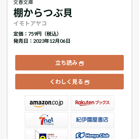
文春文庫
棚からつぶ貝
イモトアヤコ
定価：
759円（税込）
発売日：2023年12月06日
立ち読み
くわしく見る
ックス
屋書店ウェブストア
Club