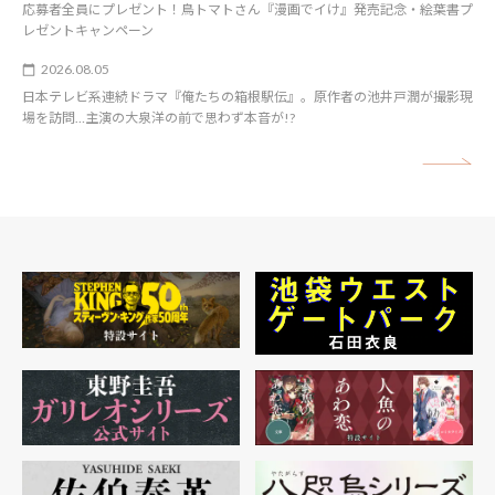
応募者全員にプレゼント！鳥トマトさん『漫画でイけ』発売記念・絵葉書プ
レゼントキャンペーン
2026.08.05
日本テレビ系連続ドラマ『俺たちの箱根駅伝』。原作者の池井戸潤が撮影現
場を訪問…主演の大泉洋の前で思わず本音が!?
矢