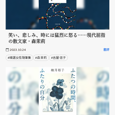
笑い、悲しみ、時には猛烈に怒る……現代屈指
の散文家・森茉莉
2023.10.24
書評
#精選女性随筆集
#森 茉莉
#吉屋 信子