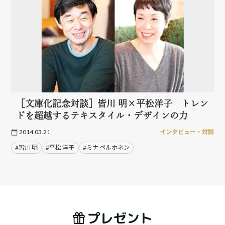
［文庫化記念対談］皆川 明×平松洋子 トレン
ドを超越するテキスタイル・デザインの力
2014.03.21
インタビュー・対談
#皆川 明
#平松 洋子
#ミナ ペルホネン
プレゼント