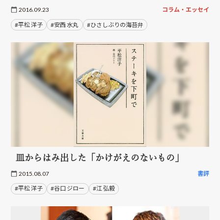
2016.09.23
コラム・エッセイ
#平松 洋子
#安西 水丸
#ひさしぶりの海苔弁
皿からはみ出した「かけがえのないもの」
2015.08.07
書評
#平松 洋子
#谷口 ジロー
#江 弘毅