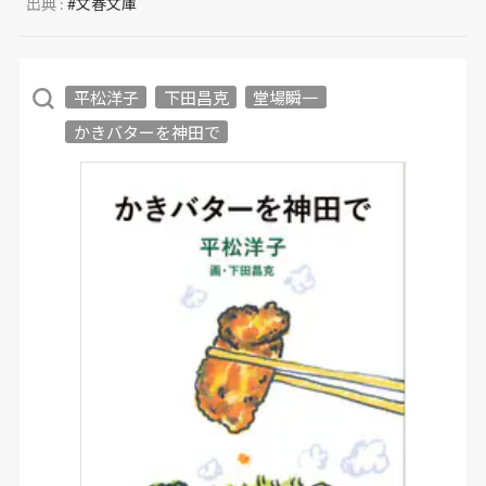
出典 :
#文春文庫
平松洋子
下田昌克
堂場瞬一
かきバターを神田で