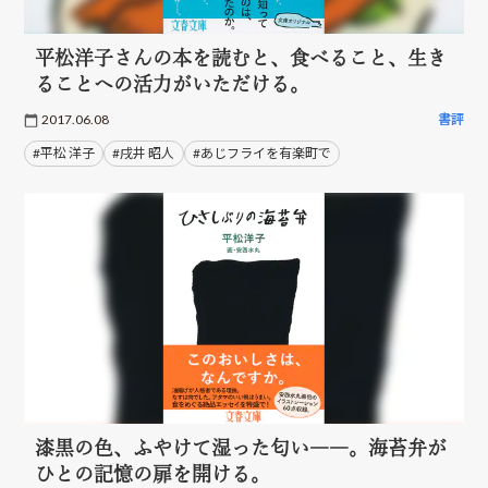
平松洋子さんの本を読むと、食べること、生き
ることへの活力がいただける。
2017.06.08
書評
#平松 洋子
#戌井 昭人
#あじフライを有楽町で
漆黒の色、ふやけて湿った匂い――。海苔弁が
ひとの記憶の扉を開ける。