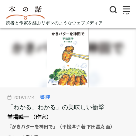
メニュー
読者と作家を結ぶリボンのようなウェブメディア
書評
2019.12.14
「わかる、わかる」の美味しい衝撃
堂場瞬一
（作家）
『かきバターを神田で』（平松洋子 著 下田昌克 画）