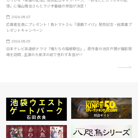
ガリレオ『永遠の記憶』発売記念キャンペーン、「あなたとガリレオの記
憶」に福山雅治さんとラジオ番組の参加が決定！
2026.08.07
応募者全員にプレゼント！鳥トマトさん『漫画でイけ』発売記念・絵葉書プ
レゼントキャンペーン
2026.08.05
日本テレビ系連続ドラマ『俺たちの箱根駅伝』。原作者の池井戸潤が撮影現
場を訪問…主演の大泉洋の前で思わず本音が!?
矢