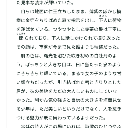
た見事な装束が輝いていた。
自らは地面に仁王立ちしたまま、薄紫のぼかし模
げにん
様に金箔をちりばめた扇で指示を出し、
下人
に荷物
を運ばせている。つやつやとした赤茶の髪は丁寧に
くしけず
梳
られており、下人に話しかけられて振り返った
その顔は、市柳が今まで見た誰よりも端整だった。
肌の色は、曙光を浴びた咲き初めの白牡丹のよ
う。ぱっちりと大きな目は、日に当たった泉のよう
にきらきらと輝いている。まるで女の子のような甘
い顔立ちだったが、引き結ばれた唇ときりりとした
眉が、彼の美貌をただの大人しいものにしていな
かった。利かん気の強さと自信の大きさを垣間見せ
る少年は、ただ美しいというだけでなく、人を惹き
つける魅力が既に備わっているようだった。
宮廷の詩人がこの場にいれば、詩歌のひとつやふ