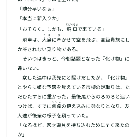
「随分早いなぁ」
「本当に新入りか」
とびぐるま
「おそらく。しかも、
飛車
で来ている」
うま
ひ
飛車は、
大烏
に
牽
かせて空を飛ぶ、高級貴族にし
か許されない乗り物である。
そいつはきっと、今朝話題となった『化け物』に
違いない。
察した連中は我先にと駆けだしたが、『化け物』
とやらに嫌な予感を覚えている市柳の足取りは、た
だひたすらに重かった。最後尾からのろのろと追い
つつじ
つけば、すでに
躑躅
の植え込みに鈴なりとなり、友
人達が後輩の様子を窺っていた。
「なるほど。家財道具を持ち込むために早く来たの
か」