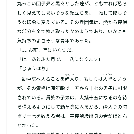
丸っこい団子鼻と黒々とした瞳が、ともすれば恐ろ
しく見えてしまいそうな顔立ちを、一転して優しそ
うな印象に変えている。その雰囲気は、熊から獰猛
な部分を全て抜き取ったかのようであり、いかにも
・・
気持ちのよさそうな
青年
であった。
「……お前、年はいくつだ」
「は。あとふた月で、十八になります」
「じゅうはち」
みねい
にゅうぶ
勁草院へ入ることを
峰入
り、もしくは
入峰
という
が、その資格は満年齢で十五から十七の男子に制限
されている。貴族の子弟は、大抵十五になるのを待
ち構えるようにして勁草院に入るから、峰入りの時
点で十七を数える者は、平民階級出身の者がほとん
どだった。