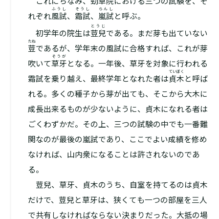
これにちなみ、勁草院における三つの試験を、そ
ふうし
そうし
らんし
れぞれ
風試
、
霜試
、
嵐試
と呼ぶ。
とうじ
初学年の院生は
荳兒
である。まだ芽も出ていない
たね
荳
であるが、学年末の風試に合格すれば、これが芽
そうが
吹いて
草牙
となる。一年後、草牙を対象に行われる
ていぼく
霜試を乗り越え、最終学年となれた者は
貞木
と呼ば
れる。多くの種子から芽が出ても、そこから大木に
成長出来るものが少ないように、貞木になれる者は
ごくわずかだ。その上、三つの試験の中でも一番難
関なのが最後の嵐試であり、ここでよい成績を修め
なければ、山内衆になることは許されないのであ
る。
荳兒、草牙、貞木のうち、自室を持てるのは貞木
だけで、荳兒と草牙は、狭くても一つの部屋を三人
で共有しなければならない決まりだった。大抵の場