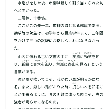
水浴びをした後、市柳は新しく割り当てられた坊
へと向かった。
二号棟、十番坊。
ここがこの先一年、市柳の城となる部屋である。
勁草院の院生は、初学年から最終学年まで、三年間
をかけて三つの試験に合格しなければならなかっ
た。
しっぷう
けいそう
山内に伝わる古い文書の中に「
疾風
に
勁草
を知
げんそう
ていぼく
し
こうらん
たいざん
り、
厳霜
に
貞木
を
識
り、
荒嵐
に
泰山
を見る」という
言葉がある。
――強い風が吹いてこそ、芯が強い草が明らかにな
ただ
る。また、厳しい霜がおりた時に
貞
しい木を知るこ
とが出来るように、真の困難に遭った時こそ、真の
強者が明らかになるのだ。