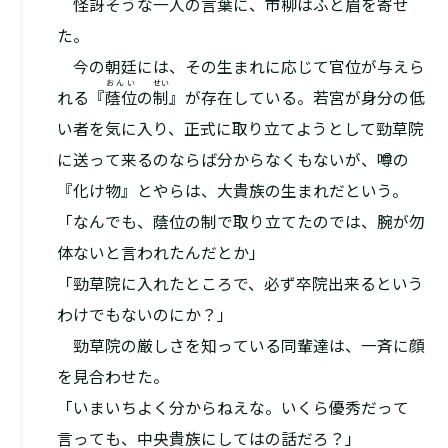
怪訝そうな一人の言葉に、市柳はふと眉を寄せ
た。
今の朝廷には、その生まれに応じて官位が与えら
おんい
せい
れる『
蔭位
の
制
』が存在している。若宮が身分の低
い者を気に入り、正式に取り立てようとして勁草院
に送って来るのならば分からなくもないが、噂の
『化け物』とやらは、大貴族の生まれだという。
「なんでも、蔭位の制で取り立てたのでは、腕が勿
体ないと言われたんだとか」
「勁草院に入れたところで、必ず卒院出来るという
わけでもないのにか？」
勁草院の厳しさを知っている同輩達は、一斉に顔
を見合わせた。
「いまいちよく分からねえな。いくら優秀だって
言っても、中央貴族にしてはの話だろ？」