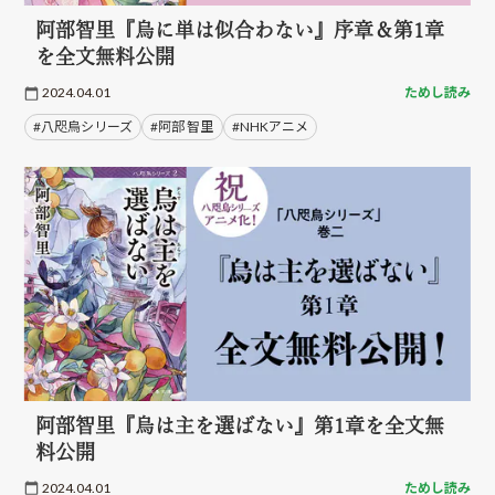
阿部智里『烏に単は似合わない』序章＆第1章
を全文無料公開
2024.04.01
ためし読み
#八咫烏シリーズ
#阿部 智里
#NHKアニメ
阿部智里『烏は主を選ばない』第1章を全文無
料公開
2024.04.01
ためし読み