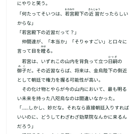
にやりと笑う。
わかみや
きんじゅう
「何たってそいつは、
若宮
殿下の
近習
だったらしい
からな」
「若宮殿下の近習だって？」
仲間達が、「本当か」「そりゃすごい」と口々に
みは
言って目を
瞠
る。
ひつぎ
若宮は、いずれこの山内を背負って立つ
日嗣
の
みこ
御子
だ。その近習ならば、将来は、金烏陛下の側近
として朝廷で権力を握る可能性が高い。
その化け物とやらが今の山内において、最も明る
い未来を持った八咫烏なのは間違いなかった。
「……しかし、妙だな。それなら直接朝廷入りすれば
いいのに、どうしてわざわざ勁草院なんかに来るん
だろう」