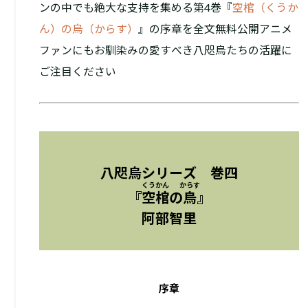
ンの中でも絶大な支持を集める第4巻『
空棺（くうか
ん）の烏（からす）
』の序章を全文無料公開――アニメ
ファンにもお馴染みの愛すべき八咫烏たちの活躍に
ご注目ください
八咫烏シリーズ 巻四
くうかん
からす
『
空棺
の
烏
』
阿部智里
序章