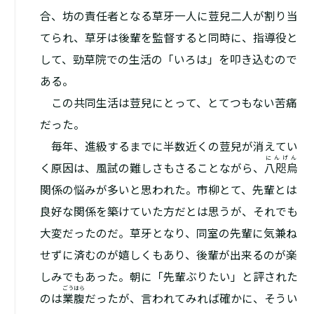
合、坊の責任者となる草牙一人に荳兒二人が割り当
てられ、草牙は後輩を監督すると同時に、指導役と
して、勁草院での生活の「いろは」を叩き込むので
ある。
この共同生活は荳兒にとって、とてつもない苦痛
だった。
毎年、進級するまでに半数近くの荳兒が消えてい
にんげん
く原因は、風試の難しさもさることながら、
八咫烏
関係の悩みが多いと思われた。市柳とて、先輩とは
良好な関係を築けていた方だとは思うが、それでも
大変だったのだ。草牙となり、同室の先輩に気兼ね
せずに済むのが嬉しくもあり、後輩が出来るのが楽
しみでもあった。朝に「先輩ぶりたい」と評された
ごうはら
のは
業腹
だったが、言われてみれば確かに、そうい