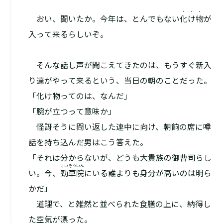
・・・
――おい、聞いたか。今年は、とんでもない
化け物
が
入って来るらしいぞ。
そんな話し声が聞こえてきたのは、もうすぐ新入
り達がやって来るという、当日の朝のことだった。
「化け物ってのは、なんだ」
「腕が立つって意味か」
怪訝そうに問い返した連中に向け、朝餉の席に噂
話を持ち込んだ男はこう答えた。
「それは分からないが、どうも大貴族の御曹司らし
けいそういん
い。今、
勁草院
にいる誰よりも身分が高いのは明ら
かだ」
道理で、と雑然と並べられた食膳の上に、納得し
た空気が漂った。