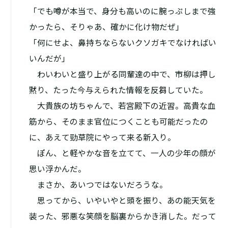
「でも噂が本当で、身分も高いのに腕っぷしまで強
かったら、そりゃあ、確かに化け物だぜ」
「何にせよ、鼻持ちならないクソガキでなければい
いんだが」
わいわいと盛り上がる同輩達の中で、市柳は押し
黙り、たった今与えられた情報を反芻していた。
大貴族の坊ちゃんで、若宮殿下の近習。高貴な血
筋から、そのまま官位につくことも可能だったの
に、あえて勁草院にやって来る新入り。
ぽん、と軽やかな音を立てて、一人の少年の顔が
思い浮かんだ。
――まさか、あいつではないだろうな。
思ってから、いやいやと頭を振り、あの能天気を
装った、邪悪な笑顔を脳裏からかき消した。だって