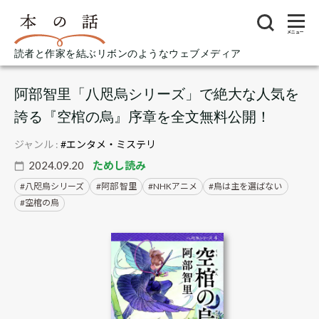
メニュー
読者と作家を結ぶリボンのようなウェブメディア
阿部智里「八咫烏シリーズ」で絶大な人気を
誇る『空棺の烏』序章を全文無料公開！
ジャンル :
#エンタメ・ミステリ
2024.09.20
ためし読み
八咫烏シリーズ
阿部 智里
NHKアニメ
烏は主を選ばない
空棺の烏