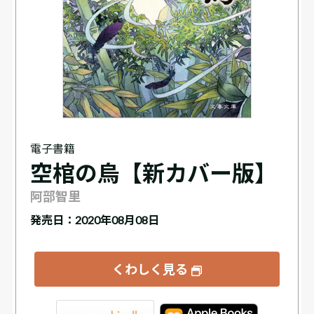
電子書籍
空棺の烏【新カバー版】
阿部智里
発売日：2020年08月08日
くわしく見る
tore