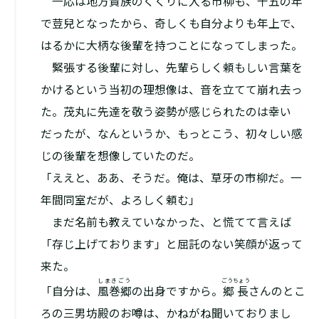
一応は地方貴族のくくりに入る市柳も、十五の年
で荳兒となったから、奇しくも自分よりも年上で、
はるかに大柄な後輩を持つことになってしまった。
緊張する後輩に対し、先輩らしく頼もしい言葉を
かけるという当初の理想像は、音を立てて崩れ去っ
た。茂丸に先達を敬う姿勢が感じられたのは幸い
だったが、なんというか、もっとこう、初々しい感
じの後輩を想像していたのだ。
「ええと、ああ、そうだ。俺は、草牙の市柳だ。一
年間同室だが、よろしく頼む」
まだ名前も教えていなかった、と慌てて言えば
「存じ上げております」と屈託のない笑顔が返って
来た。
しまきごう
ごうちょう
「自分は、
風巻郷
の出身ですから。
郷長
さんのとこ
ろの三男坊殿のお噂は、かねがね聞いておりまし