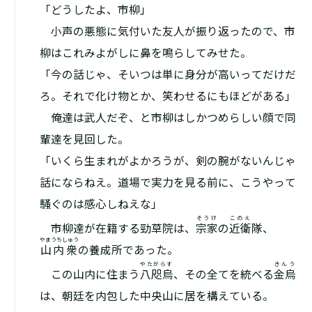
「どうしたよ、市柳」
小声の悪態に気付いた友人が振り返ったので、市
柳はこれみよがしに鼻を鳴らしてみせた。
「今の話じゃ、そいつは単に身分が高いってだけだ
ろ。それで化け物とか、笑わせるにもほどがある」
俺達は武人だぞ、と市柳はしかつめらしい顔で同
輩達を見回した。
「いくら生まれがよかろうが、剣の腕がないんじゃ
話にならねえ。道場で実力を見る前に、こうやって
騒ぐのは感心しねえな」
そうけ
このえ
市柳達が在籍する勁草院は、
宗家
の
近衛
隊、
やまうちしゅう
山内衆
の養成所であった。
やたがらす
きんう
この山内に住まう
八咫烏
、その全てを統べる
金烏
は、朝廷を内包した中央山に居を構えている。