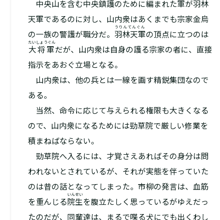
中央山を含む中央鎮護のために編まれた軍が羽林
天軍であるのに対し、山内衆はあくまでも宗家――金烏
うりんてんぐん
の一族の警護が職分だ。
羽林天軍
の頂点に立つのは
たいしょうぐん
大将軍
だが、山内衆は自身の護る宗家の者に、直接
指示をあおぐ立場となる。
山内衆は、他の兵とは一線を画す精鋭集団なので
ある。
当然、命令に応じて与えられる権限も大きくなる
ので、山内衆になるためには勁草院で厳しい修業を
積まねばならない。
勁草院へ入るには、才覚さえあればその身分は問
われないとされているが、それが実態を伴っていた
のは昔の話となってしまった。市柳の発言は、血筋
いんせい
を重んじる
院生
を腹立たしく思っているがゆえだっ
たのだが、同輩達は、まるで喋る犬にでも出くわし