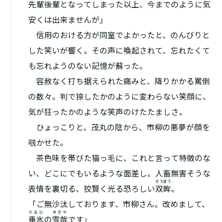
先輩後輩となってしまった以上、今までのように気
安くは出来ませんが」
信用のおける方が同室でよかったと、のんびりと
した笑いが響く。その声に喚起されて、忘れたくて
も忘れようのない記憶が蘇った。
容赦なく打ち据えられた痛みと、降りかかる罵倒
の数々。判で捺したかのように変わらない笑顔に、
気が狂ったかのような笑声のけたたましさ。
ひょっこりと、茂丸の陰から、市柳の悪夢が顔を
覗かせた。
茶色味を帯びた猫っ毛に、これと言って特徴のな
い、どこにでもいるような面差し。人畜無害そうな
そうぼう
表情を裏切る、狡賢く光る恐ろしい
双眸
。
「ご無沙汰しております、市柳さん。改めまして、
たるひ
ゆきや
垂氷
の
雪哉
です」