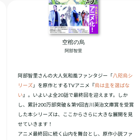
空棺の烏
阿部智里
阿部智里さんの大人気和風ファンタジー「
八咫烏シ
リーズ
」を原作とするTVアニメ『
烏は主を選ばな
い
』。いよいよ全20話で最終回を迎えます。しか
し、累計200万部突破＆第9回吉川英治文庫賞を受賞
した本シリーズは、ここからさらに大きな展開を見
せていきます！
アニメ最終回に続く山内を舞台とし、原作小説ファ