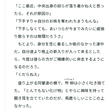
「ここ最近、中央出身の奴らが落ち着かねえと思っ
たら、それが原因か」
「下手すりゃ自分のお株を奪われちまうもんな」
「下手しなくても、あいつらが今までみたいに威張
り散らすのは無理だろうさ」
もとより、身分を笠に着るしか能のなかった連中
だ。自分達より格上の新入りが入って来るとした
ら、今度は彼らの方がご機嫌伺いに奔走するように
なるのだろう。
「くだらねえ」
いちりゅう
盛り上がる同輩達の横で、
市柳
は小さく吐き捨て
た。「とんでもない化け物」とやらに興味を持って
聞き耳を立てていたのだが、馬鹿らしいことこの上
なかった。