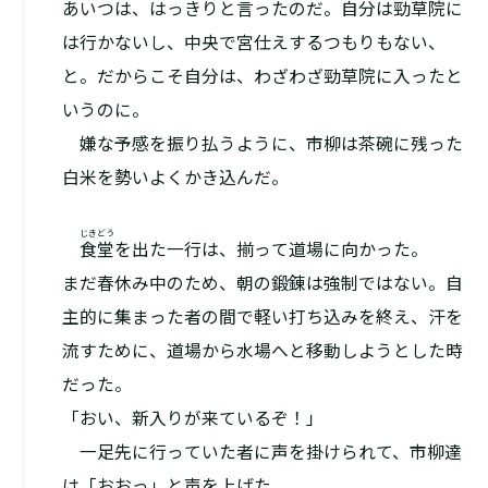
あいつは、はっきりと言ったのだ。自分は勁草院に
は行かないし、中央で宮仕えするつもりもない、
と。だからこそ自分は、わざわざ勁草院に入ったと
いうのに。
嫌な予感を振り払うように、市柳は茶碗に残った
白米を勢いよくかき込んだ。
じきどう
食堂
を出た一行は、揃って道場に向かった。
まだ春休み中のため、朝の鍛錬は強制ではない。自
主的に集まった者の間で軽い打ち込みを終え、汗を
流すために、道場から水場へと移動しようとした時
だった。
「おい、新入りが来ているぞ！」
一足先に行っていた者に声を掛けられて、市柳達
は「おおっ」と声を上げた。