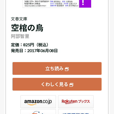
文春文庫
空棺の烏
阿部智里
定価：
825円（税込）
発売日：2017年06月08日
立ち読み
くわしく見る
ックス
屋書店ウェブストア