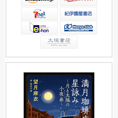
屋書店ウェブストア
Club