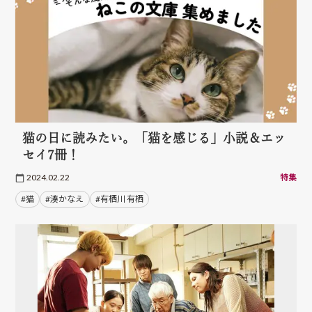
猫の日に読みたい。「猫を感じる」小説＆エッ
セイ7冊！
2024.02.22
特集
#猫
#湊かなえ
#有栖川 有栖