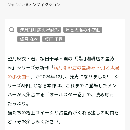
ジャンル :
#ノンフィクション
満月珈琲店の星詠み
月と太陽の小夜曲
望月 麻衣
桜田 千尋
望月麻衣・著、桜田千尋・画の「満月珈琲店の星詠
み」シリーズ最新刊『
満月珈琲店の星詠み ～月と太陽
の小夜曲～
』が2024年12月、発売になりました!! シ
リーズ6作目となる本作は、これまでに登場したメン
バーが大集合する「オールスター巻」で、読み応え
たっぷり。
猫たちの極上スイーツと占星術がくれる癒しの時間を
どうぞお楽しみください。