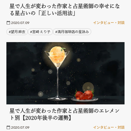
星で人生が変わった作家と占星術師の幸せにな
る星占いの「正しい活用法」
2020.07.09
インタビュー・対談
#望月 麻衣
#宮崎 えり子
#満月珈琲店の星詠み
星で人生が変わった作家と占星術師のエレメン
ト別【2020年後半の運勢】
2020.07.09
インタビュー・対談