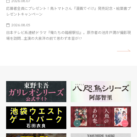
2026.08.07
応募者全員にプレゼント！鳥トマトさん『漫画でイけ』発売記念・絵葉書プ
レゼントキャンペーン
2026.08.05
日本テレビ系連続ドラマ『俺たちの箱根駅伝』。原作者の池井戸潤が撮影現
場を訪問…主演の大泉洋の前で思わず本音が!?
矢