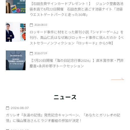
【石田衣良サインカードプレゼント！】 ジュンク堂書店池
袋本店で8月22日開催 石田衣良と過ごす池袋ナイト「池袋
ウエストゲートパークと走った30年」
2026.08.03
ロッキード事件に材をとった新刊小説『シャドーゲーム』を
刊行、真山仁氏はなぜ再びロッキード事件に挑んだのか【ベ
ストセラーノンフィクション『ロッキード』から5年】
2026.07.09
【7月20日開催「海の日記念行事2026」】直木賞作家・門井
慶喜×永井紗耶子トークセッション
矢
ニュース
2026.08.07
ガリレオ『永遠の記憶』発売記念キャンペーン、「あなたとガリレオの記
憶」に福山雅治さんとラジオ番組の参加が決定！