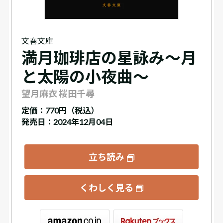
文春文庫
満月珈琲店の星詠み～月
と太陽の小夜曲～
望月麻衣 桜田千尋
定価：
770円（税込）
発売日：2024年12月04日
立ち読み
くわしく見る
ックス