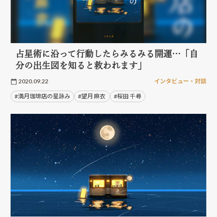
占星術に沿って行動したらみるみる開運…「自
分の出生図を知ると救われます」
2020.09.22
インタビュー・対談
#満月珈琲店の星詠み
#望月 麻衣
#桜田 千尋