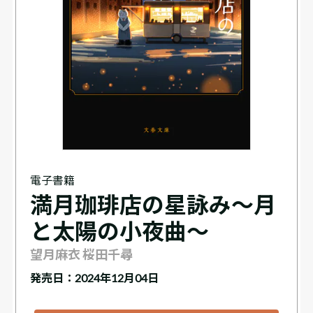
電子書籍
満月珈琲店の星詠み～月
と太陽の小夜曲～
望月麻衣 桜田千尋
発売日：2024年12月04日