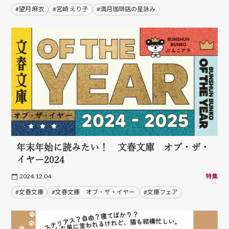
#望月 麻衣
#宮崎 えり子
#満月珈琲店の星詠み
年末年始に読みたい！ 文春文庫 オブ・ザ・
イヤー2024
2024.12.04
特集
#文春文庫
#文春文庫 オブ・ザ・イヤー
#文庫フェア