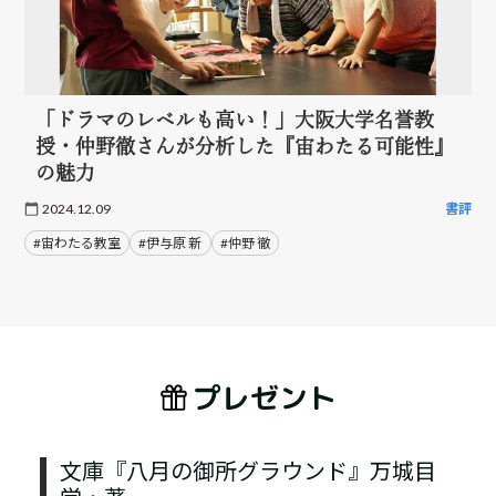
「ドラマのレベルも高い！」大阪大学名誉教
授・仲野徹さんが分析した『宙わたる可能性』
の魅力
2024.12.09
書評
#宙わたる教室
#伊与原 新
#仲野 徹
プレゼント
文庫『八月の御所グラウンド』万城目