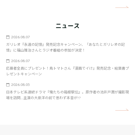
矢
ニュース
2026.08.07
ガリレオ『永遠の記憶』発売記念キャンペーン、「あなたとガリレオの記
憶」に福山雅治さんとラジオ番組の参加が決定！
2026.08.07
応募者全員にプレゼント！鳥トマトさん『漫画でイけ』発売記念・絵葉書プ
レゼントキャンペーン
2026.08.05
日本テレビ系連続ドラマ『俺たちの箱根駅伝』。原作者の池井戸潤が撮影現
場を訪問…主演の大泉洋の前で思わず本音が!?
矢