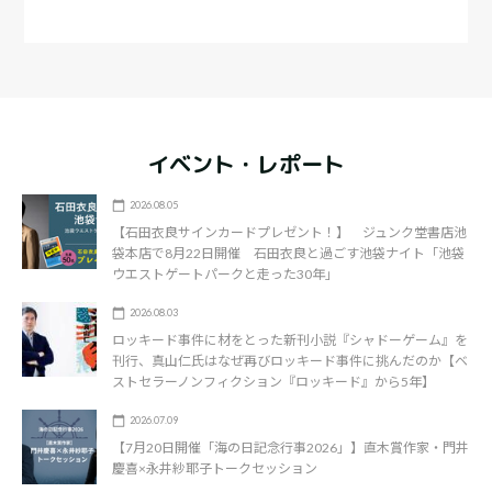
イベント・レポート
2026.08.05
【石田衣良サインカードプレゼント！】 ジュンク堂書店池
袋本店で8月22日開催 石田衣良と過ごす池袋ナイト「池袋
ウエストゲートパークと走った30年」
2026.08.03
ロッキード事件に材をとった新刊小説『シャドーゲーム』を
刊行、真山仁氏はなぜ再びロッキード事件に挑んだのか【ベ
ストセラーノンフィクション『ロッキード』から5年】
2026.07.09
【7月20日開催「海の日記念行事2026」】直木賞作家・門井
慶喜×永井紗耶子トークセッション