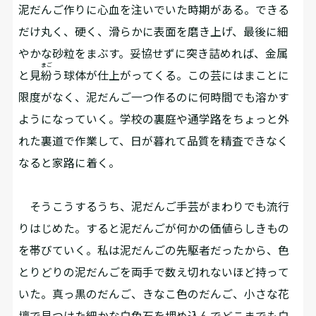
泥だんご作りに心血を注いでいた時期がある。できる
だけ丸く、硬く、滑らかに表面を磨き上げ、最後に細
やかな砂粒をまぶす。妥協せずに突き詰めれば、金属
まご
と見
紛
う球体が仕上がってくる。この芸にはまことに
限度がなく、泥だんご一つ作るのに何時間でも溶かす
ようになっていく。学校の裏庭や通学路をちょっと外
れた裏道で作業して、日が暮れて品質を精査できなく
なると家路に着く。
そうこうするうち、泥だんご手芸がまわりでも流行
りはじめた。すると泥だんごが何かの価値らしきもの
を帯びていく。私は泥だんごの先駆者だったから、色
とりどりの泥だんごを両手で数え切れないほど持って
いた。真っ黒のだんご、きなこ色のだんご、小さな花
壇で見つけた細かな白色石を埋め込んでどこまでも白