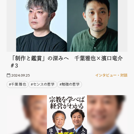
「制作と鑑賞」の深みへ 千葉雅也×濱口竜介
＃3
2024.09.25
インタビュー・対談
#千葉 雅也
#センスの哲学
#勉強の哲学