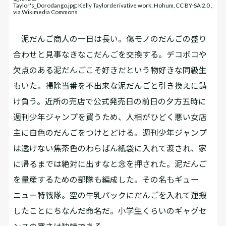
Taylor's_Dorodango.jpg: Kelly Taylorderivative work: Hohum, CC BY-SA 2.0 ,
via Wikimedia Commons
泥だんご商人の一日は長い。傷モノのだんごの盛り
合わせと見事なきなこだんごを交換する。デコボコや
欠点のある泥だんごこそ好きだという物好きな同級生
もいた。掃除当番を不出来な泥だんごと引き換えに請
け負う。近所の売店で公式発売日の前日の夕方五時に
週刊少年ジャンプを買うため、人相がひどく悪い女店
主に白色のだんごをつけとどける。週刊少年ジャンプ
は透けない焦茶色のわらばん紙袋に入れて渡され、家
に帰るまでは絶対に出すなと念を押された。泥だんご
を量産するための部隊も編成した。その名もギュー
ニュー特戦隊。空の牛乳パックにだんごを入れて運搬
したことにちなんだ命名だ。小学生くらいのギャグセ