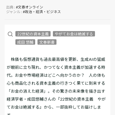
出典 :
#文春オンライン
ジャンル :
#政治・経済・ビジネス
22世紀の資本主義
やがてお金は絶滅する
成田 悠輔
文春新書
株価も仮想通貨も過去最高値を更新、生成AIの猛威
が眼前に立ち現れ、かつてなく資本主義が加速する時
代。お金や市場経済はどこへ向かうのか？ 人の体も
心も商品化される資本主義の行きつく果てに到来する
「お金の消えた経済」。その驚きの未来像を描き出す
経済学者・成田悠輔さんの『22世紀の資本主義 やが
てお金は絶滅する』から、一部抜粋してお届けしま
す。