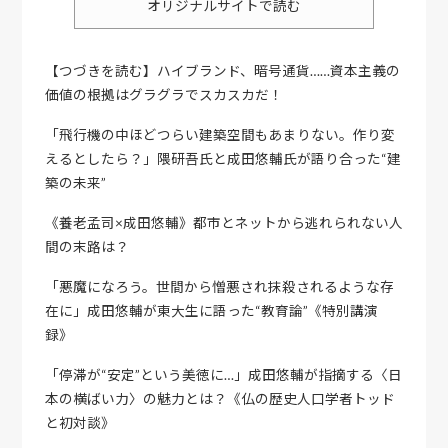
オリジナルサイトで読む
【つづきを読む】ハイブランド、暗号通貨……資本主義の
価値の根拠はグラグラでスカスカだ！
「飛行機の中ほどつらい建築空間もあまりない。作り変
えるとしたら？」隈研吾氏と成田悠輔氏が語り合った“建
築の未来”
《養老孟司×成田悠輔》都市とネットから逃れられない人
間の末路は？
「悪魔になろう。世間から憎悪され抹殺されるような存
在に」成田悠輔が東大生に語った“教育論”《特別講演
録》
「停滞が“安定”という美徳に…」成田悠輔が指摘する〈日
本の横ばい力〉の魅力とは？《仏の歴史人口学者トッド
と初対談》