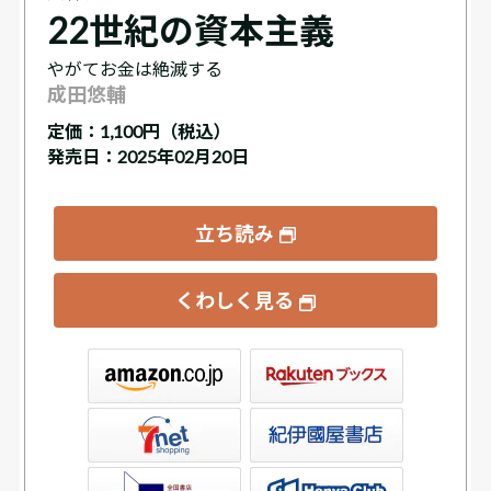
22世紀の資本主義
やがてお金は絶滅する
成田悠輔
定価：
1,100円（税込）
発売日：2025年02月20日
立ち読み
くわしく見る
ックス
屋書店ウェブストア
Club