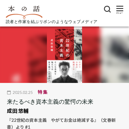
メニュー
読者と作家を結ぶリボンのようなウェブメディア
特集
2025.02.25
来たるべき資本主義の驚愕の未来
成田 悠輔
『22世紀の資本主義 やがてお金は絶滅する』（文春新
書）より #1