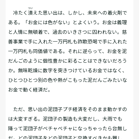
つい
冷たく
潰
えた思い出は、しかし、未来への着火剤で
ある。「お金には色がない」とよくいう。お金は義理
と人情に無頓着で、過去のいきさつに囚われない。慈
善事業で手に入れた一万円札も詐欺恐喝で手に入れた
一万円札も同価値である。それに逆らって、お金を泥
だんごのように個性豊かに彩ることはできないだろう
か。無味乾燥に数字を突きつけているお金ではなく、
ひとつひとつ別の色や熱がこもった泥だんごみたいな
お金で動く経済だ。
ただ、思い出の泥団子プチ経済をそのまま動かすの
は大変すぎる。泥団子の製造も大変だし、大雨でも
降って泥団子がベチャベチャになっちゃったら台無し
だ。どの泥団子をどの泥団子と交換すべきかも難し