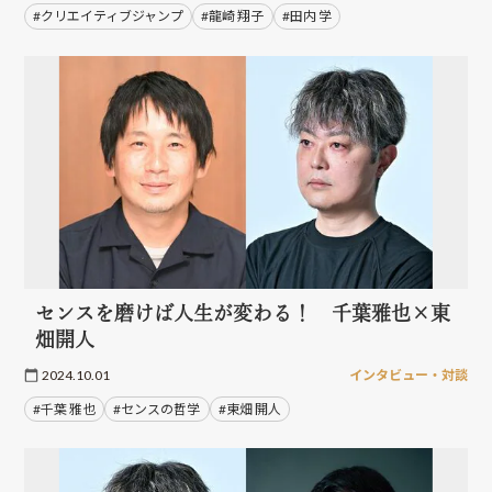
#クリエイティブジャンプ
#龍崎 翔子
#田内 学
センスを磨けば人生が変わる！ 千葉雅也×東
畑開人
2024.10.01
インタビュー・対談
#千葉 雅也
#センスの哲学
#東畑 開人