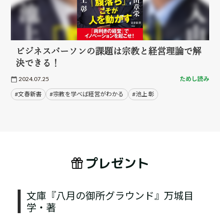
ビジネスパーソンの課題は宗教と経営理論で解
決できる！
2024.07.25
ためし読み
#文春新書
#宗教を学べば経営がわかる
#池上 彰
プレゼント
文庫『八月の御所グラウンド』万城目
学・著