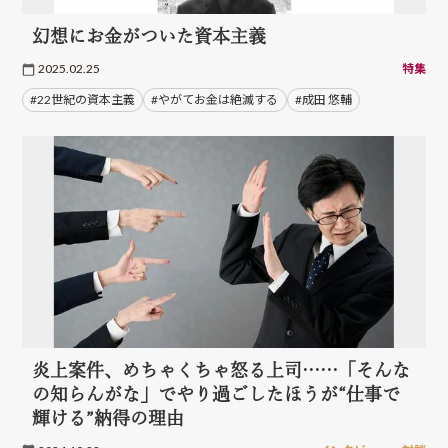
幻想にお金がついた資本主義
2025.02.25
特集
#22世紀の資本主義
#やがてお金は絶滅する
#成田 悠輔
炎上案件、めちゃくちゃ怒る上司……「そんな
の知らんがな」でやり過ごしたほうが“仕事で
輝ける”納得の理由