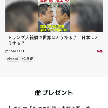
トランプ大統領で世界はどうなる？ 日本はど
うする？
2016.11.11
特集
#池上 彰
#佐藤 優
プレゼント