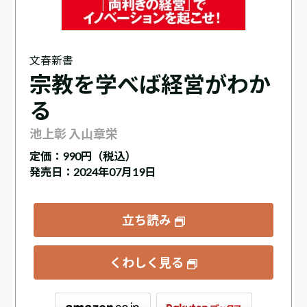
文春新書
宗教を学べば経営がわか
る
池上彰 入山章栄
定価：
990円（税込）
発売日：2024年07月19日
立ち読み
くわしく見る
ックス