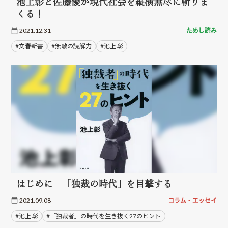
池上彰と佐藤優が現代社会を縦横無尽に斬りま
くる！
2021.12.31
ためし読み
#文春新書
#無敵の読解力
#池上 彰
はじめに 「独裁の時代」を目撃する
2021.09.08
コラム・エッセイ
#池上 彰
#「独裁者」の時代を生き抜く27のヒント