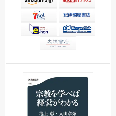
屋書店ウェブストア
Club