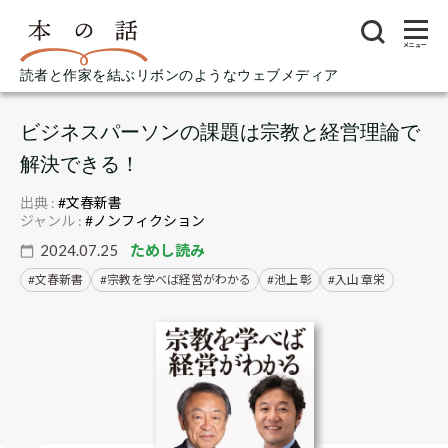
メニュー
読者と作家を結ぶリボンのようなウェブメディア
ビジネスパーソンの課題は宗教と経営理論で
解決できる！
出典 :
#文春新書
ジャンル :
#ノンフィクション
2024.07.25
ためし読み
文春新書
宗教を学べば経営がわかる
池上 彰
入山 章栄