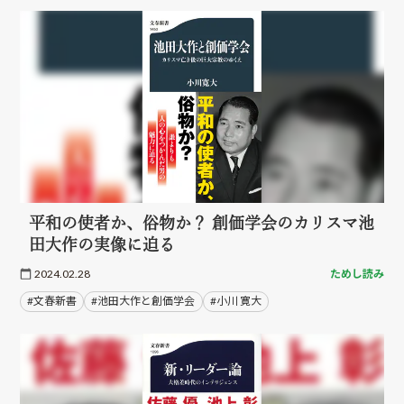
平和の使者か、俗物か？ 創価学会のカリスマ池
田大作の実像に迫る
2024.02.28
ためし読み
#文春新書
#池田大作と創価学会
#小川 寛大