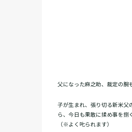
父になった麻之助、裁定の腕も上
子が生まれ、張り切る新米父
ら、今日も果敢に揉め事を捌
（※よく𠮟られます）