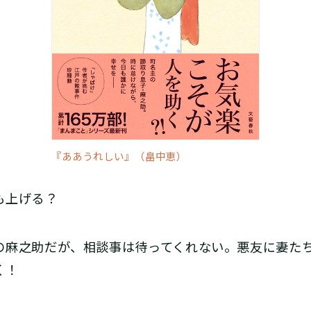
『ああうれしい』（畠中恵）
げる――？
の麻之助だが、相談事は待ってくれない。悪友に妻た
く！