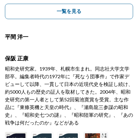
一覧を見る
平間 洋一
保阪 正康
昭和史研究家。1939年、札幌市生まれ。同志社大学文学
部卒。編集者時代の1972年に『死なう団事件』で作家デ
ビューして以降、一貫して日本の近現代史を検証し続け、
約5000人もの歴史の証人を取材してきた。2004年、昭和
史研究の第一人者として第52回菊池寛賞を受賞。主な作
品に『東條英機と天皇の時代』、『瀬島龍三参謀の昭和
史』、『昭和史七つの謎』、『昭和陸軍の研究』、『あの
戦争は何だったのか』などがある