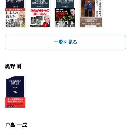
一覧を見る
黒野 耐
戸高 一成