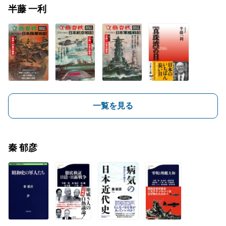
半藤 一利
一覧を見る
秦 郁彦