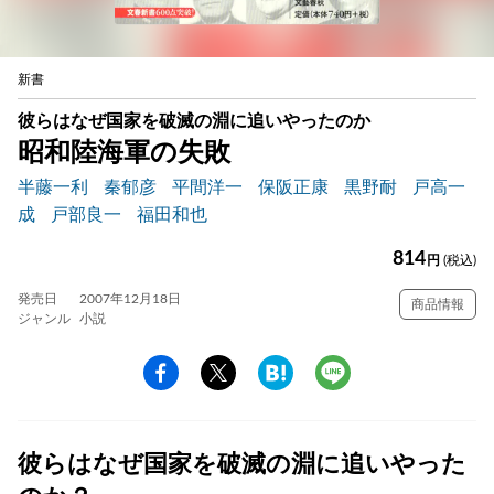
新書
彼らはなぜ国家を破滅の淵に追いやったのか
昭和陸海軍の失敗
半藤一利
秦郁彦
平間洋一
保阪正康
黒野耐
戸高一
成
戸部良一
福田和也
814
円
(税込)
発売日
2007年12月18日
商品情報
ジャンル
小説
彼らはなぜ国家を破滅の淵に追いやった