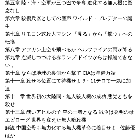
第五章 陸・海・空軍が三つ巴で争奪 進化する無人機に疑
念なし
第六章 殺傷兵器としての産声 ワイルド・プレデターの誕
生
第七章 リモコン式殺人マシン 「見る」から「撃つ」への
転換
第八章 アフガン上空を飛べるか ヘルファイアの雨が降る
第九章 点滅しつづける赤ランプ ドイツからは操縦できな
い 。
第十章 ならば地球の裏側から撃て CIAは準備万端
第十一章 殺せる位置にて待機せよ 9・11テロで一気に加
速
第十二章 世界初の大陸間・無人殺人機の成功 悪党どもを
殺せ
第十三章 醜いアヒルの子 空の王者となる 戦争は発明の母
エピローグ 世界を変えた無人暗殺機
解説 中国空母も無力化する無人機革命に着目せよ--佐藤優
ほか