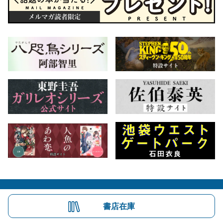
会社概要
自費出版のご案内
お問合せ
書店在庫
株式会社文藝春秋
文春オンライン
Number Web
CREA WEB
Copyright © Bungeishunju Ltd.