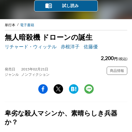
試し読み
単行本
電子書籍
無人暗殺機 ドローンの誕生
リチャード・ウィッテル
赤根洋子
佐藤優
2,200
円
(税込)
発売日
2015年02月21日
商品情報
ジャンル
ノンフィクション
卑劣な殺人マシンか、素晴らしき兵器
か？