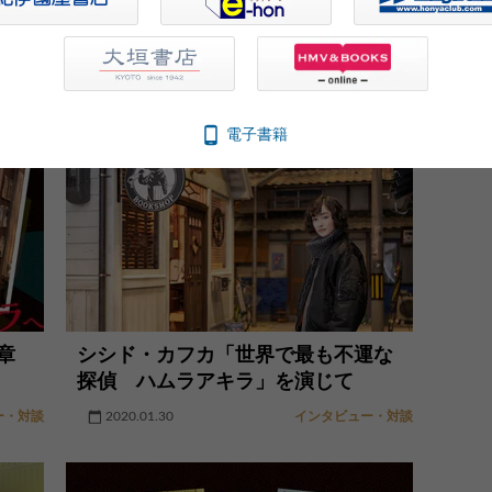
電子書籍
章
シシド・カフカ「世界で最も不運な
探偵 ハムラアキラ」を演じて
ー・対談
2020.01.30
インタビュー・対談