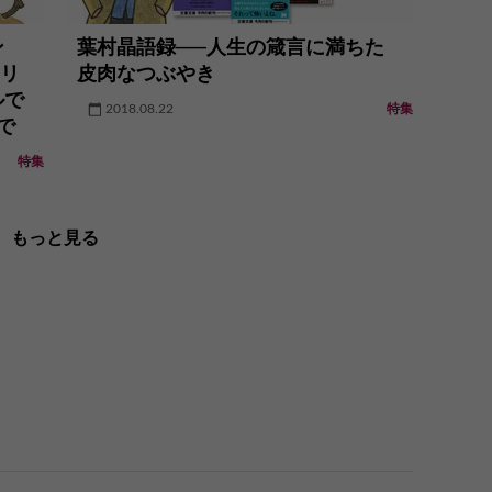
テン
葉村晶語録──人生の箴言に満ちた
テリ
皮肉なつぶやき
ルで
2018.08.22
特集
で
特集
もっと見る