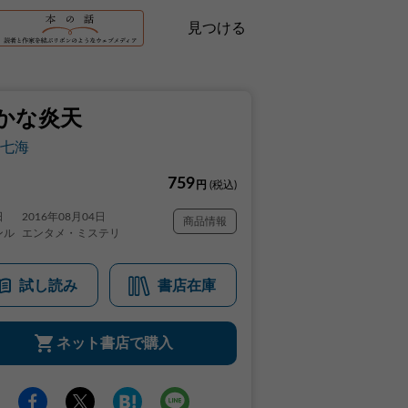
見つける
かな炎天
七海
759
円
(税込)
日
2016年08月04日
商品情報
ンル
エンタメ・ミステリ
試し読み
書店在庫
ネット書店で購入