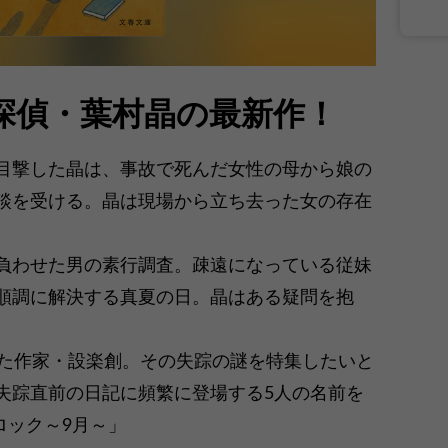
探偵・葉村晶の最新作！
目撃した晶は、事故で死んだ女性の母から娘の
談を受ける。晶は現場から立ち去った女の存在
負わせた男の素行調査。疎遠になっている従妹
順調に解決する真夏の日。晶はある疑問を抱
った作家・設楽創。その失踪の謎を特集したいと
失踪直前の日記に頻繁に登場する5人の名前を
ロック～9月～」