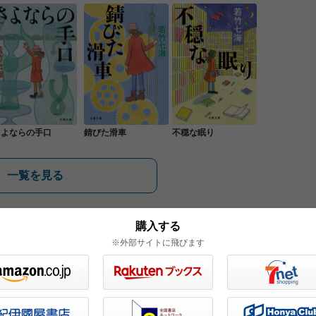
さよならの手口
錆びた滑車
不穏な眠り
一覧を見る
購入する
※外部サイトに飛びます