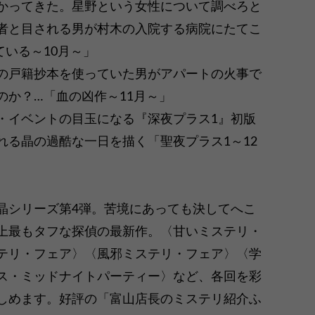
かってきた。星野という女性について調べろと
者と目される男が村木の入院する病院にたてこ
いる～10月～」
の戸籍抄本を使っていた男がアパートの火事で
のか？…「血の凶作～11月～」
・イベントの目玉になる『深夜プラス1』初版
れる晶の過酷な一日を描く「聖夜プラス1～12
晶シリーズ第4弾。苦境にあっても決してへこ
上最もタフな探偵の最新作。〈甘いミステリ・
テリ・フェア〉〈風邪ミステリ・フェア〉〈学
ス・ミッドナイトパーティー〉など、各回を彩
しめます。好評の「富山店長のミステリ紹介ふ