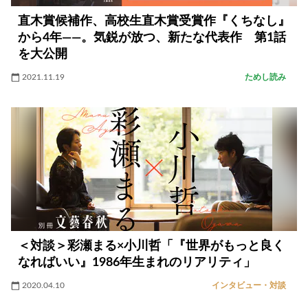
直木賞候補作、高校生直木賞受賞作『くちなし』
から4年――。気鋭が放つ、新たな代表作 第1話
を大公開
2021.11.19
ためし読み
＜対談＞彩瀬まる×小川哲「『世界がもっと良く
なればいい』1986年生まれのリアリティ」
2020.04.10
インタビュー・対談