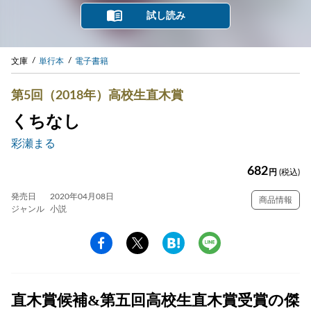
試し読み
文庫
単行本
電子書籍
第5回（2018年）高校生直木賞
くちなし
彩瀬まる
682
円
(税込)
発売日
2020年04月08日
商品情報
ジャンル
小説
直木賞候補&第五回高校生直木賞受賞の傑