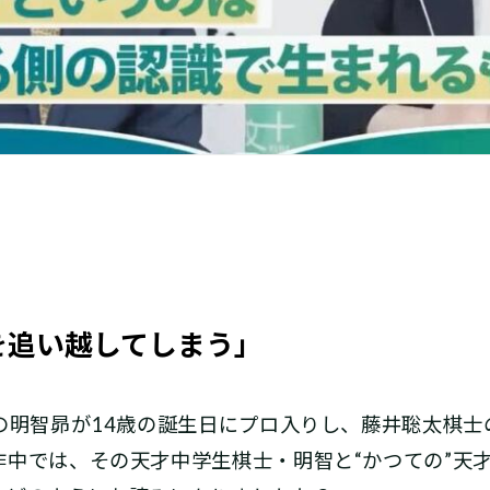
を追い越してしまう」
物の明智昴が14歳の誕生日にプロ入りし、藤井聡太棋
作中では、その天才中学生棋士・明智と“かつての”天