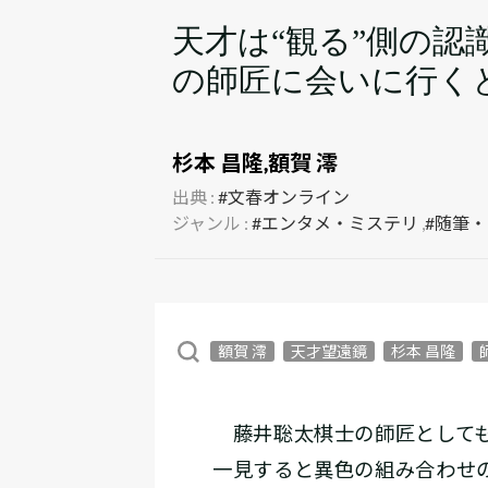
天才は“観る”側の
の師匠に会いに行く
杉本 昌隆,額賀 澪
出典 :
#文春オンライン
ジャンル :
#エンタメ・ミステリ
,
#随筆
額賀 澪
天才望遠鏡
杉本 昌隆
藤井聡太棋士の師匠としても
一見すると異色の組み合わせ