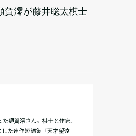
額賀澪が藤井聡太棋士
えた額賀澪さん。棋士と作家、
にした連作短編集『天才望遠