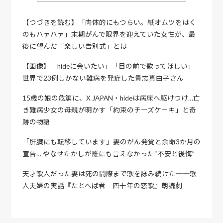
【つづきを読む】「肉体的にもつらい。紙オムツをはく
のもハァハァ」末期がんで限界を迎えていた女性が、最
後に望んだ「楽しい告別式」とは
【画像】「hideに会いたい」「目の前で歌ってほしい」
世界で23例しかない難病を発症した貴志真由子さん
15歳の娘の危篤に、X JAPAN・hideは病床へ駆けつけ…亡
き難病少女の母親が明かす「約束のチーズケーキ」と奇
跡の物語
「肝臓にも転移しています」妻のがん発覚と余命3か月の
宣告… やなせたかしが誰にも言えなかった“不安と後悔”
天才歌人だった妻は死の間際まで歌を詠み続けた──歌
人夫婦の実話『たとへば君 四十年の恋歌』朗読劇