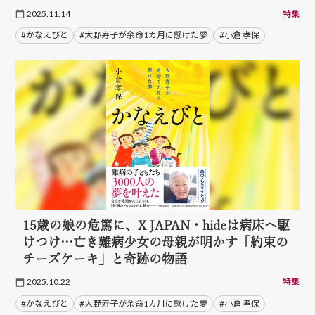
2025.11.14
特集
#かなえびと
#大野寿子が余命1カ月に懸けた夢
#小倉 孝保
15歳の娘の危篤に、X JAPAN・hideは病床へ駆
けつけ…亡き難病少女の母親が明かす「約束の
チーズケーキ」と奇跡の物語
2025.10.22
特集
#かなえびと
#大野寿子が余命1カ月に懸けた夢
#小倉 孝保