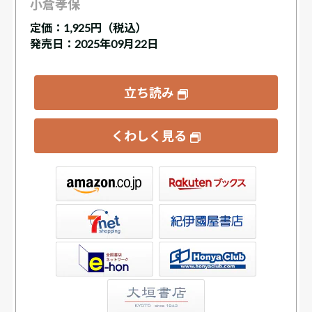
小倉孝保
定価：
1,925円（税込）
発売日：2025年09月22日
立ち読み
くわしく見る
ックス
屋書店ウェブストア
Club