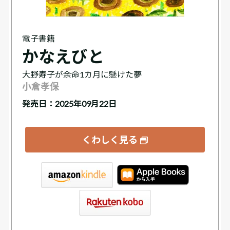
電子書籍
かなえびと
大野寿子が余命1カ月に懸けた夢
小倉孝保
発売日：2025年09月22日
くわしく見る
tore