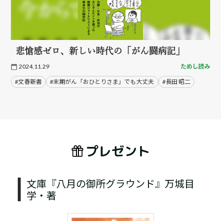
悲愴感ゼロ、新しい時代の「がん闘病記」
2024.11.29
ためし読み
#文春新書
#末期がん「おひとりさま」でも大丈夫
#長田 昭二
プレゼント
文庫『八月の御所グラウンド』万城目
学・著