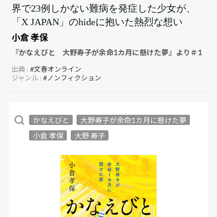
界で23例しかない難病を発症した少女が、
「X JAPAN」のhideに抱いた熱烈な想い
小倉 孝保
『かなえびと 大野寿子が余命1カ月に懸けた夢』より＃1
出典 :
#文春オンライン
ジャンル :
#ノンフィクション
かなえびと
大野寿子が余命1カ月に懸けた夢
小倉 孝保
大野 寿子