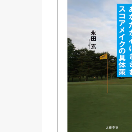
Amazon Kindleストア
BookLive
Reader 