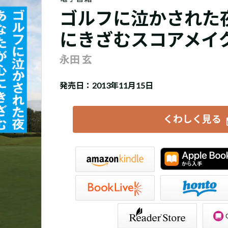
ゴルフに泣かされた
にきざむスコアメイ
永田 玄
発売日：2013年11月15日
くわしく見る
iBookstore
楽天Kobo
honto
紀伊國屋書店Kinoppy
Store（SONY/ブックリスタ）
GALAPAGOS STORE（SHARP）