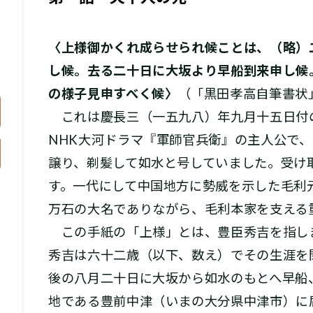
〈上様御かくれ成らせられ候ことは、（略）
し候。去る二十日に大坂より早船到来申し候
の様子見申すべく候〉
（「黒田孝高自筆書状
これは慶長三（一五九八）年九月十五日付
NHK大河ドラマ『軍師官兵衛』の主人公で
譲り、剃髪して如水と号していました。受け
す。一代にして中国地方に勢威を示した毛利
万石の大名でありながら、毛利本家を支える
この手紙の「上様」とは、豊臣秀吉を指し
秀吉は六十二歳（以下、数え）でその生涯を
後の八月二十日に大坂から如水のもとへ早船
地である豊前中津（いまの大分県中津市）に