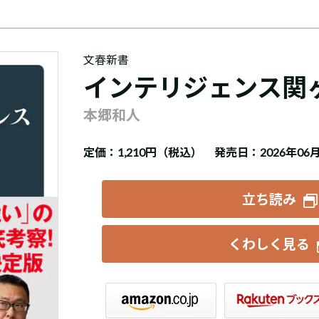
文春新書
インテリジェンス関
本郷和人
定価：
1,210円（税込）
発売日：2026年06
立ち読み
くわしく見る
楽天ブックス
セブンネット