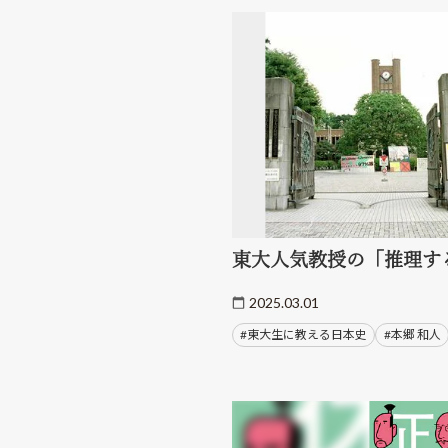
東大人気教授の「推理す
2025.03.01
#東大生に教える日本史
#本郷 和人