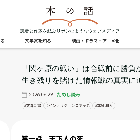
読者と作家を結ぶリボンのようなウェブメディア
知る
文学賞を知る
映画・ドラマ・アニメ化
「関ヶ原の戦い」は合戦前に勝負
生き残りを賭けた情報戦の真実に
2026.06.29
ためし読み
文春新書
インテリジェンス関ヶ原
本郷 和人
第一話 天下人の死