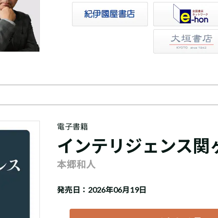
トア
e-hon
HonyaClub
大垣書店
電子書籍
インテリジェンス関
本郷和人
発売日：2026年06月19日