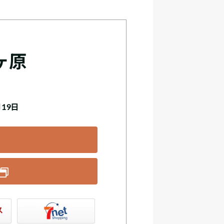
ヶ原
月19日