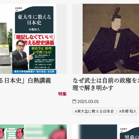
る日本史」白熱講義
なぜ武士は自前の政権を
理で解き明かす
特集
2025.03.01
#東大生に教える日本史
#本郷 和人