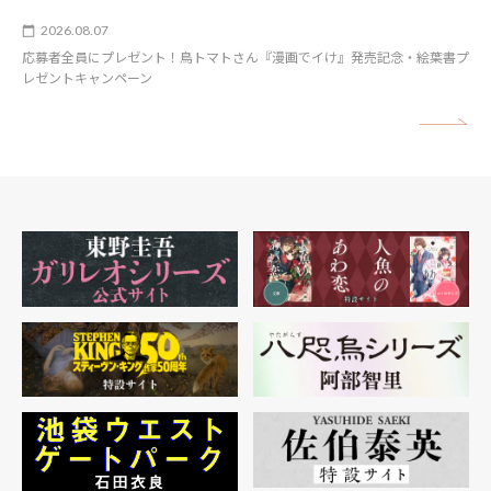
2026.08.07
応募者全員にプレゼント！鳥トマトさん『漫画でイけ』発売記念・絵葉書プ
レゼントキャンペーン
矢