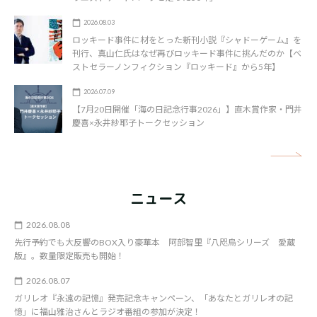
2026.08.03
ロッキード事件に材をとった新刊小説『シャドーゲーム』を
刊行、真山仁氏はなぜ再びロッキード事件に挑んだのか【ベ
ストセラーノンフィクション『ロッキード』から5年】
2026.07.09
【7月20日開催「海の日記念行事2026」】直木賞作家・門井
慶喜×永井紗耶子トークセッション
矢
ニュース
2026.08.08
先行予約でも大反響のBOX入り豪華本 阿部智里『八咫烏シリーズ 愛蔵
版』。数量限定販売も開始！
2026.08.07
ガリレオ『永遠の記憶』発売記念キャンペーン、「あなたとガリレオの記
憶」に福山雅治さんとラジオ番組の参加が決定！