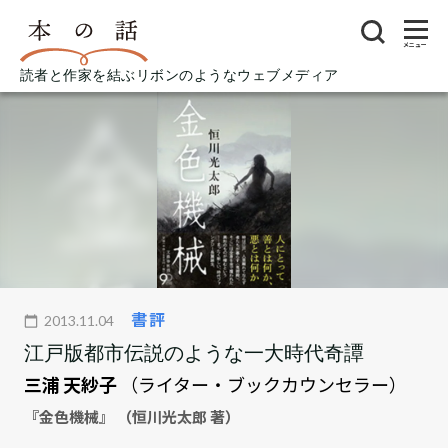
メニュー
読者と作家を結ぶリボンのようなウェブメディア
書評
2013.11.04
江戸版都市伝説のような一大時代奇譚
三浦 天紗子
（ライター・ブックカウンセラー）
『金色機械』 （恒川光太郎 著）