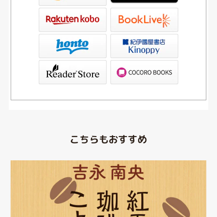
ve
書店Kinoppy
ブックリスタ）
PAGOS STORE（SHARP）
こちらもおすすめ