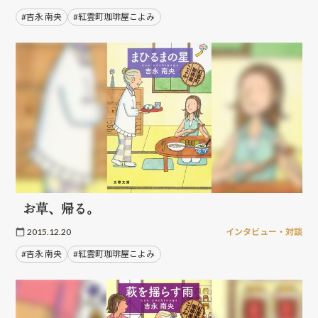
#吉永 南央
#紅雲町珈琲屋こよみ
お草、帰る。
2015.12.20
インタビュー・対談
#吉永 南央
#紅雲町珈琲屋こよみ