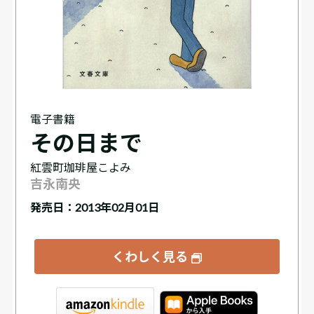
電子書籍
その日まで
紅雲町珈琲屋こよみ
吉永南央
発売日：2013年02月01日
くわしく見る
tore