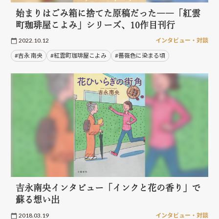
始まりはごみ箱に捨てた原稿だった――「紅雲
町珈琲屋こよみ」シリーズ、10作目刊行
2022.10.12
インタビュー・対談
#吉永 南央
#紅雲町珈琲屋こよみ
#薔薇色に染まる頃
吉永南央インタビュー「インクと花の香り」で
蘇る想い出
2018.03.19
インタビュー・対談