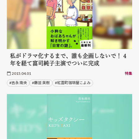
私がドラマ化するまで、誰も企画しないで！ 4
年を経て富司純子主演でついに完成
2015.04.01
特集
#吉永 南央
#藤並 英樹
#紅雲町珈琲屋こよみ