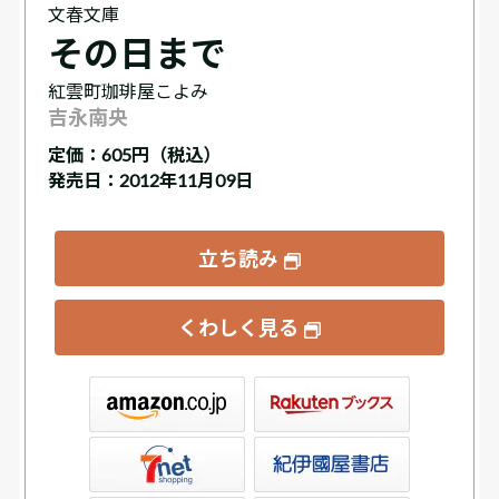
文春文庫
その日まで
紅雲町珈琲屋こよみ
吉永南央
定価：
605円（税込）
発売日：2012年11月09日
立ち読み
くわしく見る
ックス
屋書店ウェブストア