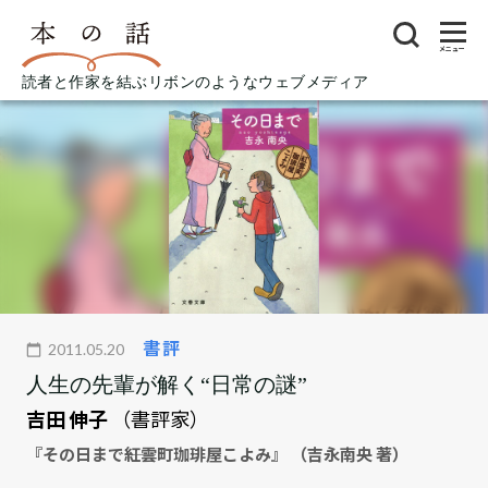
メニュー
読者と作家を結ぶリボンのようなウェブメディア
書評
2011.05.20
人生の先輩が解く“日常の謎”
吉田 伸子
（書評家）
『その日まで――紅雲町珈琲屋こよみ』 （吉永南央 著）