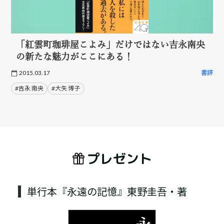
「紅雲町珈琲屋こよみ」だけではない吉永南央
の新たな魅力がここにある！
2015.03.17
書評
#吉永 南央
#大矢 博子
プレゼント
単行本『永遠の記憶』東野圭吾・著