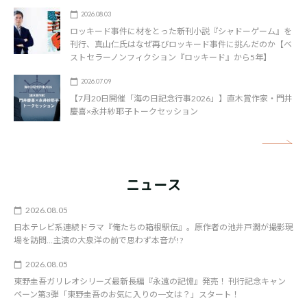
2026.08.03
ロッキード事件に材をとった新刊小説『シャドーゲーム』を
刊行、真山仁氏はなぜ再びロッキード事件に挑んだのか【ベ
ストセラーノンフィクション『ロッキード』から5年】
2026.07.09
【7月20日開催「海の日記念行事2026」】直木賞作家・門井
慶喜×永井紗耶子トークセッション
矢
ニュース
2026.08.05
日本テレビ系連続ドラマ『俺たちの箱根駅伝』。原作者の池井戸潤が撮影現
場を訪問…主演の大泉洋の前で思わず本音が!?
2026.08.05
東野圭吾ガリレオシリーズ最新長編『永遠の記憶』発売！ 刊行記念キャン
ペーン第3弾「東野圭吾のお気に入りの一文は？」スタート！