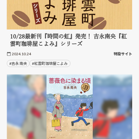
10/28最新刊『時間の虹』発売！ 吉永南央『紅
雲町珈琲屋こよみ』シリーズ
2024.10.24
特設サイト
#吉永 南央
#紅雲町珈琲屋こよみ