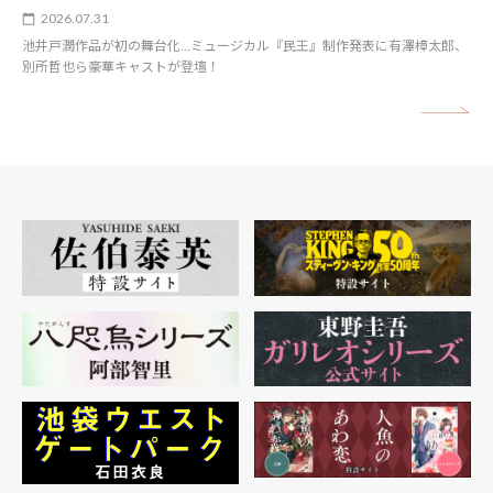
2026.07.31
池井戸潤作品が初の舞台化…ミュージカル『民王』制作発表に有澤樟太郎、
別所哲也ら豪華キャストが登壇！
矢